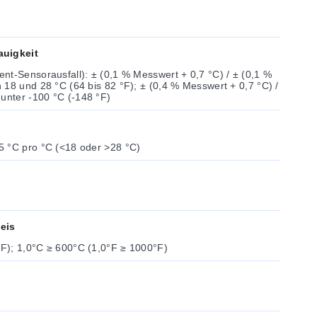
auigkeit
nt-Sensorausfall): ± (0,1 % Messwert + 0,7 °C) / ± (0,1 %
(64 bis 82 °F); ± (0,4 % Messwert + 0,7 °C) /
 unter -100 °C (-148 °F)
5 °C pro °C (<18 oder >28 °C)
eis
F); 1,0°C ≥ 600°C (1,0°F ≥ 1000°F)