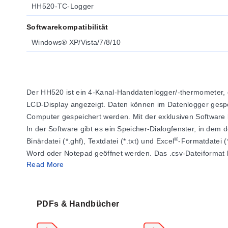
HH520-TC-Logger
Softwarekompatibilität
Windows® XP/Vista/7/8/10
Der HH520 ist ein 4-Kanal-Handdatenlogger/-thermometer, 
LCD-Display angezeigt. Daten können im Datenlogger gespei
Computer gespeichert werden. Mit der exklusiven Softwar
In der Software gibt es ein Speicher-Dialogfenster, in de
®
Binärdatei (*.ghf), Textdatei (*.txt) und Excel
-Formatdatei (
Word oder Notepad geöffnet werden. Das .csv-Dateiformat 
Read More
Die *.ghf-Datei benötigt wesentlich weniger Speicherplatz
Spezifikationen
PDFs & Handbücher
Messbereich:
J:
-200 bis 1000°C (-328 bis 1832°F)