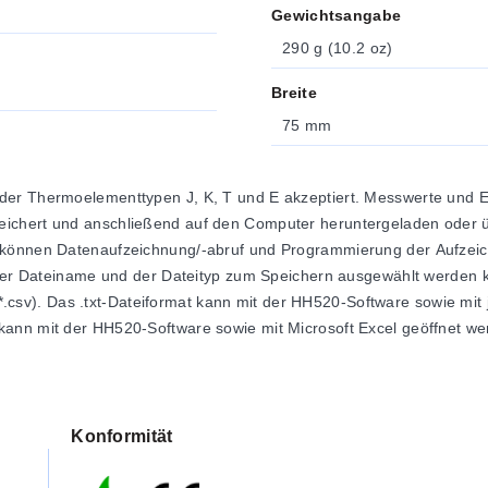
Gewichtsangabe
290 g (10.2 oz)
Breite
75 mm
der Thermoelementtypen J, K, T und E akzeptiert. Messwerte und E
chert und anschließend auf den Computer heruntergeladen oder übe
e können Datenaufzeichnung/-abruf und Programmierung der Aufzei
m der Dateiname und der Dateityp zum Speichern ausgewählt werden 
*.csv). Das .txt-Dateiformat kann mit der HH520-Software sowie m
kann mit der HH520-Software sowie mit Microsoft Excel geöffnet we
 als die beiden anderen Formate, kann jedoch nur in der HH520-Sof
Konformität