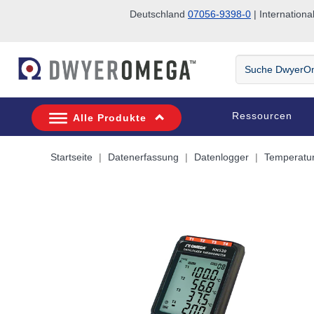
Deutschland
07056-9398-0
| Internatio
Zum Suchen überspringen
Zum Hauptinhalt überspringen
Zur Navigation überspringen
Suche
DwyerOmega
Ressourcen
Alle Produkte
Startseite
Datenerfassung
Datenlogger
Temperatur