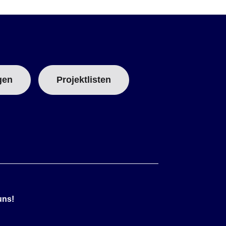
gen
Projektlisten
uns!