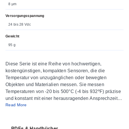
8 μm
Versorgungsspannung
24 bis 28 Vdc
Gewicht
95 g
Diese Serie ist eine Reihe von hochwertigen,
kostengünstigen, kompakten Sensoren, die die
Temperatur von unzugänglichen oder bewegten
Objekten und Materialien messen. Sie messen
Temperaturen von -20 bis 500°C (-4 bis 932ºF) präzise
und konstant mit einer herausragenden Ansprechzeit
Read More
von 240 ms. Infrarot-(IR)-Sensoren sind entweder als 2-
oder 4-Draht-Geräte erhältlich. Zweidraht-IR-Sensoren
übertragen die Zieltemperatur als 4 bis 20 mA Ausgang
und bieten eine einfache Lösung für die meisten
PDFs & Handbücher