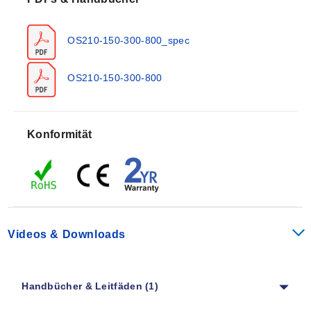
berührungslosen Temperaturmessanwendungen.
Vierdraht-IR-Sensoren übertragen die Zieltemperatur
OS210-150-300-800_spec
als 0 bis 50 mV oder Thermoelement-Ausgang (Typ J,
K oder T) sowie die interne Sensortemperatur als 4 bis
20 mA Ausgang. Dieser zweite Ausgang kann
OS210-150-300-800
verwendet werden, um sicherzustellen, dass der
Sensor innerhalb der korrekten
Umgebungstemperaturgrenzen betrieben wird und
Konformität
Schäden durch Überhitzung oder Unterkühlung
verhindert werden. Er kann auch eine ungefähre
Anzeige der Lufttemperatur rund um den Sensor liefern.
IR-Sensoren sind mit präzisen Germaniumlinsen für
genaue Optik ausgestattet.
Videos & Downloads
SPEZIFIKATIONEN
Genauigkeit:
± 1 % des Messwerts oder ± 1ºC, je
nachdem, welcher Wert größer ist
Handbücher & Leitfäden (1)
Wiederholgenauigkeit:
± 0,5 % des Messwerts oder ±
0,5ºC, je nachdem, welcher Wert größer ist