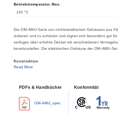
Betriebstemperatur, Max.
130 °C
Die OM-AMU-Serie von nichtmetallischen Gehäusen aus Fib
isolieren und zu schützen und eignet sich besonders gut
verfügen über erhöhte Deckel mit verschiedenen Verriegelu
bereitzustellen. Die elektrischen Gehäuse der OM-AMU-Seri
Konstruktion
Read More
Fiberglasverstärkte Polyester-Formulierung
Zungen- und Nutabdichtung, geschlossenzellige Neopren
Eingeformte Scharnier- und Riegelhalter-Designs elimin
Werksseitig montierte, langlebige Polycarbonat-Montage
PDFs & Handbücher
Konformität
304 Edelstahl-Befestigungselemente
Verschlüsse
Die Fiberglasgehäuse der OM-AMU-Serie sind i
OM-AMU_spec
Abnehmbarer Deckel mit vier Schrauben
Eingeformtes Scharnier auf einer Seite mit 2 Schrauben 