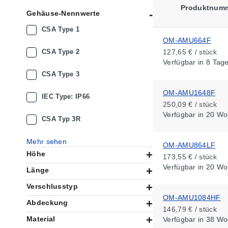
Produktnum
Gehäuse-Nennwerte
CSA Type 1
OM-AMU664F
CSA Type 2
127,65 € / stück
Verfügbar
in 8 Tag
CSA Type 3
OM-AMU1648F
IEC Type: IP66
250,09 € / stück
Verfügbar
in 20 Wo
CSA Typ 3R
Mehr sehen
OM-AMU864LF
Höhe
173,55 € / stück
Verfügbar
in 20 Wo
Länge
Verschlusstyp
OM-AMU1084HF
Abdeckung
146,79 € / stück
Material
Verfügbar
in 38 Wo