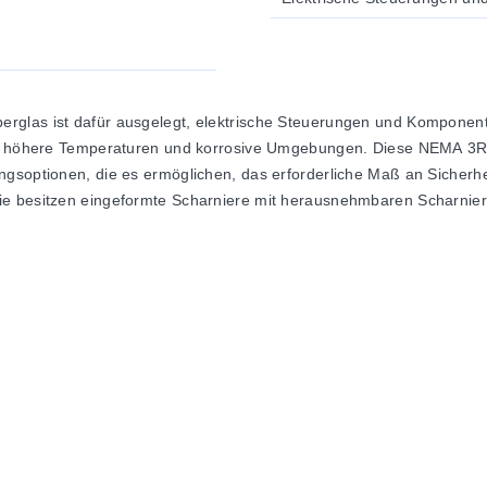
erglas ist dafür ausgelegt, elektrische Steuerungen und Komponen
 für höhere Temperaturen und korrosive Umgebungen. Diese NEMA 3
ngsoptionen, die es ermöglichen, das erforderliche Maß an Sicher
e besitzen eingeformte Scharniere mit herausnehmbaren Scharniers
dichtung, ausgelegt für NEMA Typ 4X
ieren Wanddurchdringungen
flansche
n mehreren Verschlussarten erhältlich.
auf der gegenüberliegenden Seite