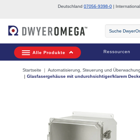
Deutschland
07056-9398-0
| Internatio
Zum Suchen überspringen
Zum Hauptinhalt überspringen
Zur Navigation überspringen
Suche
DwyerOmega
Ressourcen
Alle Produkte
Startseite
Automatisierung, Steuerung und Überwachun
Glasfasergehäuse mit undurchsichtiger/klarem Dec