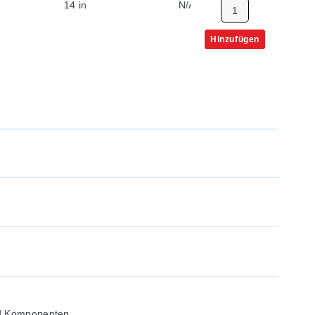
14 in
N/A
Hinzufügen
nd Komponenten