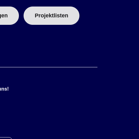
gen
Projektlisten
uns!