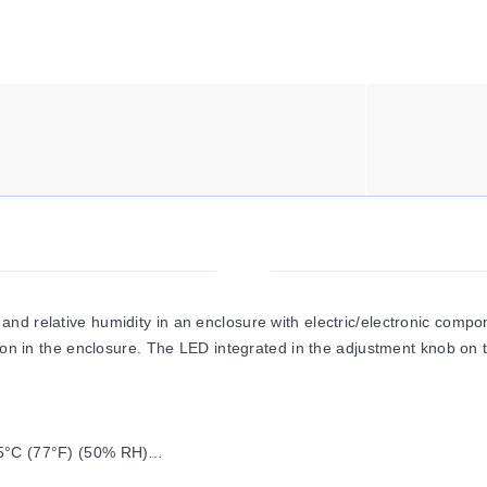
 relative humidity in an enclosure with electric/electronic componen
ion in the enclosure. The LED integrated in the adjustment knob on th
25°C (77°F) (50% RH)
25°C (77°F) (50% RH)