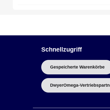
Fitting Position:
Vertical
Operating Temperature:
0 to 60°C or 32 to 140°F
Storage Temperature:
-20 to 80°C (-4 to 176°F)
Protection Type:
NEMA 2 (IP20)
Schnellzugriff
Gespeicherte Warenkörbe
DwyerOmega-Vertriebspartn