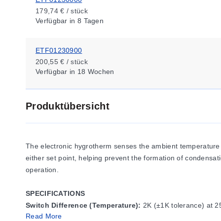
179,74 € / stück
Verfügbar
in 8 Tagen
ETF01230900
200,55 € / stück
Verfügbar
in 18 Wochen
Produktübersicht
The electronic hygrotherm senses the ambient temperature and
either set point, helping prevent the formation of condensat
operation.
SPECIFICATIONS
Switch Difference (Temperature):
2K (±1K tolerance) at 
Read More
Switch Difference (Humidity):
4% RH (±1% tolerance) at 