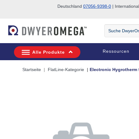
Deutschland
07056-9398-0
| Internatio
Zum Suchen überspringen
Zum Hauptinhalt überspringen
Zur Navigation überspringen
Suche
DwyerOmega
Ressourcen
Alle Produkte
Startseite
FlatLine-Kategorie
Electronic Hygrotherm