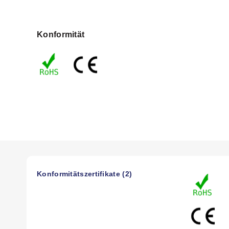
Reaction Time (Humidity):
Approximately 5 sec
Contact Type:
Change-over contact (relay)
Contact Resistance:
<10 mΩ
Konformität
Service Life:
NC:
>50,000 cycles
NO:
>100,000 cycles
Max Switching Capacity:
24 Vdc, 4 A
Relay NC:
240 Vac, 6 (1) A output
Relay NO:
240 Vac, 8 (1.6) A output
NC:
120 Vac, 6 (1) A
NO:
120 Vac, 8 (1.6) A
EMC:
Acc. to EN 55014-1-2, EN 61000-3-2, EN 61000-3-3
Optical Indicator:
LED
Connection:
5-pole terminal, clamping torque 0.5Nm max; 
Konformitätszertifikate (2)
Mounting:
Clip for 35 mm (1.4") DIN rail, EN50022
Casing:
Plastic according to UL94 V-0, light gray
Dimensions:
77 x 60 x 43 mm (3.0 x 2.4 x 1.7")
Weight:
Approx. 0.20 kg (7.1 oz)