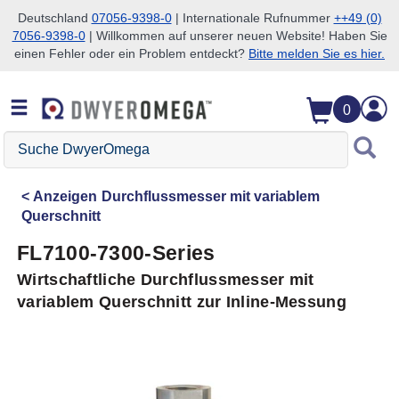
Deutschland
07056-9398-0
| Internationale Rufnummer
++49 (0)
7056-9398-0
| Willkommen auf unserer neuen Website! Haben Sie
Zum Suchen überspringen
Zum Hauptinhalt überspringen
Zur Navigation überspringen
einen Fehler oder ein Problem entdeckt?
Bitte melden Sie es hier.
0
Suche
DwyerOmega
Anzeigen
Durchflussmesser mit variablem
Querschnitt
FL7100-7300-Series
Wirtschaftliche Durchflussmesser mit
variablem Querschnitt zur Inline-Messung