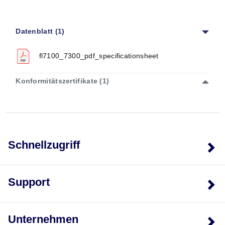
Viskositätsbereich:
44-400 SSU (± 5%)
Benetzte Teile:
Polyphenylensulfid/Keramikmagnet,
FKM-O-Ringe; FL-7100 hat Aluminiumgehäuse und
Datenblatt (1)
302 SS-Feder; FL-7300BR hat Messinggehäuse und
316 SS-Feder
fl7100_7300_pdf_specificationsheet
Druckverlust:
Ungefähre Druckverluste in
Durchflussmessern bei Verwendung von Öl bei
Konformitätszertifikate (1)
normalen Temperaturen. Für gleiche Wasserflüsse 10
% zum Druck addieren.
Schnellzugriff
Support
Unternehmen