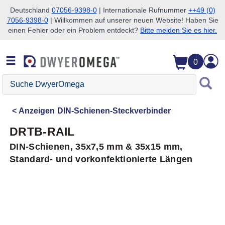
Deutschland
07056-9398-0
| Internationale Rufnummer
++49 (0)
7056-9398-0
| Willkommen auf unserer neuen Website! Haben Sie
Zum Suchen überspringen
Zum Hauptinhalt überspringen
Zur Navigation überspringen
einen Fehler oder ein Problem entdeckt?
Bitte melden Sie es hier.
0
Suche
DwyerOmega
Anzeigen
DIN-Schienen-Steckverbinder
DRTB-RAIL
DIN-Schienen, 35x7,5 mm & 35x15 mm,
Standard- und vorkonfektionierte Längen