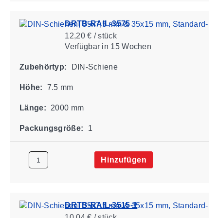
DRTB-RAIL-3575
12,20 € / stück
Verfügbar
in 15 Wochen
Zubehörtyp:
DIN-Schiene
Höhe:
7.5 mm
Länge:
2000 mm
Packungsgröße:
1
Hinzufügen
DRTB-RAIL-3515-1
10,04 € / stück