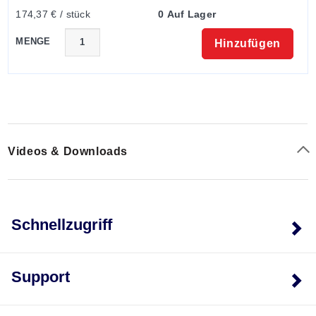
@100 in-lb:
Stahlwelle und Sensor
174,37 € / stück
0 Auf Lager
Überlastfähigkeit:
150 % FS
Maximale Wellendrehzahl:
10.000 U/min
MENGE
Hinzufügen
Elektrischer Anschluss:
10-poliger
Drehverschlussstecker (Gegenstecker im Lieferumfang
enthalten)
Videos & Downloads
Schnellzugriff
Support