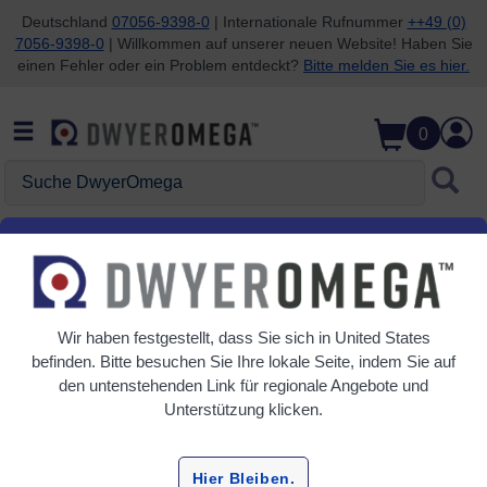
Deutschland
07056-9398-0
| Internationale Rufnummer
++49 (0)
7056-9398-0
| Willkommen auf unserer neuen Website! Haben Sie
Zum Suchen überspringen
Zum Hauptinhalt überspringen
Zur Navigation überspringen
einen Fehler oder ein Problem entdeckt?
Bitte melden Sie es hier.
0
Suche DwyerOmega
Startseite
Datenerfassung
Aufzeichnungsgeräte
Hybrid-Papieraufzeichner
Wir haben festgestellt, dass Sie sich in
United States
Raster
Tabelle
befinden. Bitte besuchen Sie Ihre lokale Seite, indem Sie auf
den untenstehenden Link für regionale Angebote und
Sortieren
Unterstützung klicken.
Nach:
Verfeinern
Hier Bleiben.