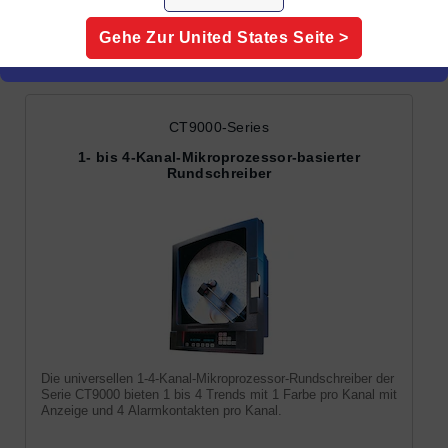
Hybrid-Papieraufzeichner
Gehe Zur
United States
Seite >
CT9000-Series
1- bis 4-Kanal-Mikroprozessor-basierter
Rundschreiber
Die universellen 1-4-Kanal-Mikroprozessor-Rundschreiber der
Serie CT9000 bieten 1 bis 4 Trends mit 1 Farbe pro Kanal mit
Anzeige und 4 Alarmkontakten pro Kanal.