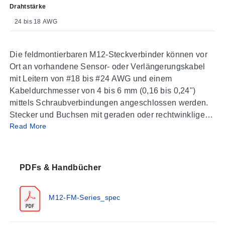
Drahtstärke
24 bis 18 AWG
Die feldmontierbaren M12-Steckverbinder können vor
Ort an vorhandene Sensor- oder Verlängerungskabel
mit Leitern von #18 bis #24 AWG und einem
Kabeldurchmesser von 4 bis 6 mm (0,16 bis 0,24")
mittels Schraubverbindungen angeschlossen werden.
Stecker und Buchsen mit geraden oder rechtwinkligen
Read More
Anschlussarten bieten eine breite Auswahl an
Anschlussmöglichkeiten
PDFs & Handbücher
M12-FM-Series_spec