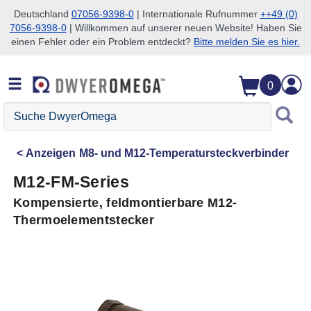
Deutschland
07056-9398-0
| Internationale Rufnummer
++49 (0)
7056-9398-0
| Willkommen auf unserer neuen Website! Haben Sie
Zum Suchen überspringen
Zum Hauptinhalt überspringen
Zur Navigation überspringen
einen Fehler oder ein Problem entdeckt?
Bitte melden Sie es hier.
0
Suche
DwyerOmega
Anzeigen
M8- und M12-Temperatursteckverbinder
M12-FM-Series
Kompensierte, feldmontierbare M12-
Thermoelementstecker