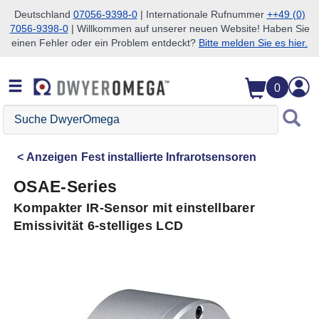
Deutschland
07056-9398-0
| Internationale Rufnummer
++49 (0)
7056-9398-0
| Willkommen auf unserer neuen Website! Haben Sie
Zum Suchen überspringen
Zum Hauptinhalt überspringen
Zur Navigation überspringen
einen Fehler oder ein Problem entdeckt?
Bitte melden Sie es hier.
0
Suche
DwyerOmega
Anzeigen
Fest installierte Infrarotsensoren
OSAE-Series
Kompakter IR-Sensor mit einstellbarer
Emissivität 6-stelliges LCD