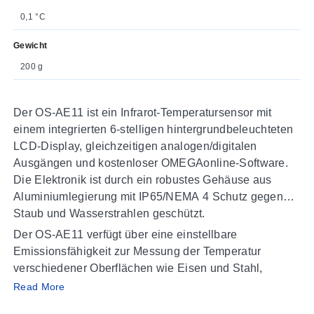
0,1 °C
Gewicht
200 g
Der OS-AE11 ist ein Infrarot-Temperatursensor mit
einem integrierten 6-stelligen hintergrundbeleuchteten
LCD-Display, gleichzeitigen analogen/digitalen
Ausgängen und kostenloser OMEGAonline-Software.
Die Elektronik ist durch ein robustes Gehäuse aus
Aluminiumlegierung mit IP65/NEMA 4 Schutz gegen
Staub und Wasserstrahlen geschützt.
Der OS-AE11 verfügt über eine einstellbare
Emissionsfähigkeit zur Messung der Temperatur
verschiedener Oberflächen wie Eisen und Stahl,
Marmor, Asphalt und mehr. Der Sensor ist zudem mit
Read More
optionalem Zubehörhalter für eine einfache Installation