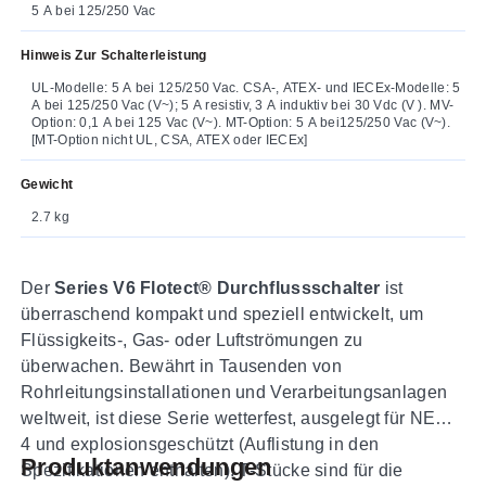
5 A bei 125/250 Vac
Hinweis Zur Schalterleistung
UL-Modelle: 5 A bei 125/250 Vac. CSA-, ATEX- und IECEx-Modelle: 5
A bei 125/250 Vac (V~); 5 A resistiv, 3 A induktiv bei 30 Vdc (V ). MV-
Option: 0,1 A bei 125 Vac (V~). MT-Option: 5 A bei125/250 Vac (V~).
[MT-Option nicht UL, CSA, ATEX oder IECEx]
Gewicht
2.7 kg
Der
Series V6 Flotect® Durchflussschalter
ist
überraschend kompakt und speziell entwickelt, um
Flüssigkeits-, Gas- oder Luftströmungen zu
überwachen. Bewährt in Tausenden von
Rohrleitungsinstallationen und Verarbeitungsanlagen
weltweit, ist diese Serie wetterfest, ausgelegt für NEMA
4 und explosionsgeschützt (Auflistung in den
Produktanwendungen
Spezifikationen enthalten). T-Stücke sind für die