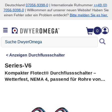
Deutschland
07056-9398-0
| Internationale Rufnummer
++49 (0)
7056-9398-0
| Willkommen auf unserer neuen Website! Haben Sie
Zum Suchen überspringen
Zum Hauptinhalt überspringen
Zur Navigation überspringen
einen Fehler oder ein Problem entdeckt?
Bitte melden Sie es hier.
0
Suche
DwyerOmega
Anzeigen
Durchflussschalter
Series-V6
Kompakter Flotect® Durchflussschalter –
Wetterfest, NEMA 4, passend für Rohre von
1/2 bis 2 Zoll