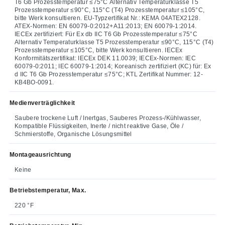
T6 Gb Prozesstemperatur ≤75°C Alternativ Temperaturklasse T5
Prozesstemperatur ≤90°C, 115°C (T4) Prozesstemperatur ≤105°C,
bitte Werk konsultieren. EU-Typzertifikat Nr.: KEMA 04ATEX2128.
ATEX-Normen: EN 60079-0:2012+A11:2013; EN 60079-1:2014.
IECEx zertifiziert: Für Ex db IIC T6 Gb Prozesstemperatur ≤75°C
Alternativ Temperaturklasse T5 Prozesstemperatur ≤90°C, 115°C (T4)
Prozesstemperatur ≤105°C, bitte Werk konsultieren. IECEx
Konformitätszertifikat: IECEx DEK 11.0039; IECEx-Normen: IEC
60079-0:2011; IEC 60079-1:2014; Koreanisch zertifiziert (KC) für: Ex
d IIC T6 Gb Prozesstemperatur ≤75°C; KTL Zertifikat Nummer: 12-
KB4BO-0091.
Medienverträglichkeit
Saubere trockene Luft / Inertgas, Sauberes Prozess-/Kühlwasser,
Kompatible Flüssigkeiten, Inerte / nicht reaktive Gase, Öle /
Schmierstoffe, Organische Lösungsmittel
Montageausrichtung
Keine
Betriebstemperatur, Max.
220 °F