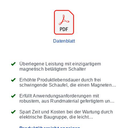
Datenblatt
Überlegene Leistung mit einzigartigem
magnetisch betätigtem Schalter
Erhöhte Produktlebensdauer durch frei
schwingende Schaufel, die einen Magneten
im massiven Metallschaltergehäuse anzieht
und einen Schnappschalter mittels eines
Erfüllt Anwendungsanforderungen mit
einfachen Hebelarms betätigt, ohne dass
robustem, aus Rundmaterial gefertigtem und
Membranen, Federn oder Dichtungen
dichtem Gehäuse
ausfallen können
Spart Zeit und Kosten bei der Wartung durch
elektrische Baugruppe, die leicht
ausgetauscht werden kann, ohne die Einheit
aus der Installation zu entfernen, sodass der