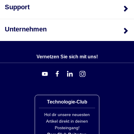
Elektrisch:
Zwei (2) 10 ft (3 m) 4-adrige, geschirmte
Support
PVC-Kabel
BITTE BEACHTEN SIE, DASS ES SICH UM EINEN
Unternehmen
'AUF BESTELLUNG GEFERTIGTEN' PRODUKT
HANDELT, DAS TYPISCH NICHT VORRÄTIG IST.
BITTE KONTAKTIEREN SIE UNSERE TECHNISCHE
ABTEILUNG, UM LIEFERBEDÜRFNISSE ZU
Vernetzen Sie sich mit uns!
BESPRECHEN.
Technologie-Club
Hol dir unsere neuesten
Artikel direkt in deinen
Posteingang!