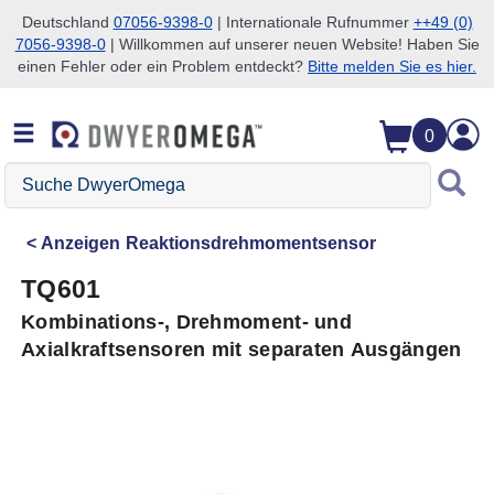
Deutschland
07056-9398-0
| Internationale Rufnummer
++49 (0)
7056-9398-0
| Willkommen auf unserer neuen Website! Haben Sie
Zum Suchen überspringen
Zum Hauptinhalt überspringen
Zur Navigation überspringen
einen Fehler oder ein Problem entdeckt?
Bitte melden Sie es hier.
0
Suche
DwyerOmega
Anzeigen
Reaktionsdrehmomentsensor
TQ601
Kombinations-, Drehmoment- und
Axialkraftsensoren mit separaten Ausgängen