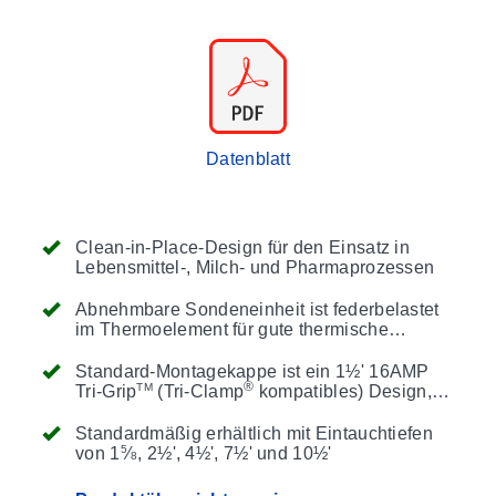
Datenblatt
Clean-in-Place-Design für den Einsatz in
Lebensmittel-, Milch- und Pharmaprozessen
Abnehmbare Sondeneinheit ist federbelastet
im Thermoelement für gute thermische
Reaktionsfähigkeit
Standard-Montagekappe ist ein 1½' 16AMP
®
TM
Tri-Grip
(Tri-Clamp
kompatibles) Design,
andere Kappengrößen und -stile sind
verfügbar
Standardmäßig erhältlich mit Eintauchtiefen
5
von 1
⁄
, 2½', 4½', 7½' und 10½'
8