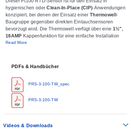
Dieser Pt100 RTD-Sensor ist für den Einsatz in
hygienischen oder
Clean-In-Place (CIP)
-Anwendungen
konzipiert, bei denen der Einsatz einer
Thermowell
-
Baugruppe gegenüber direkten Eintauchsensoren
bevorzugt wird. Die Thermowell verfügt über eine
1½",
16AMP
Kappenfunktion für eine einfache Installation
Read More
mit
industriellen Standarddichtungen und -schellen
.
Die federbelastete RTD-Sonde kann zum Kalibrieren
oder Austauschen
ohne Freilegung des Systems
gegenüber Umgebungsbedingungen
aus der
PDFs & Handbücher
Thermowell entfernt werden. Dieser Sensor wird
außerdem mit einem weißen
PRS-3-100-TW_spec
Schraubkappenanschlusskopf aus Polypropylen mit
3/4"NPT-Kabeleinführung standardmäßig geliefert;
Schraubkappenköpfe aus Edelstahl und ein
PRS-3-100-TW
Klappdeckelkopf aus weißem Polypropylen sind
ebenfalls verfügbar.
Videos & Downloads
Sensor-Spezifikationen umfassen: