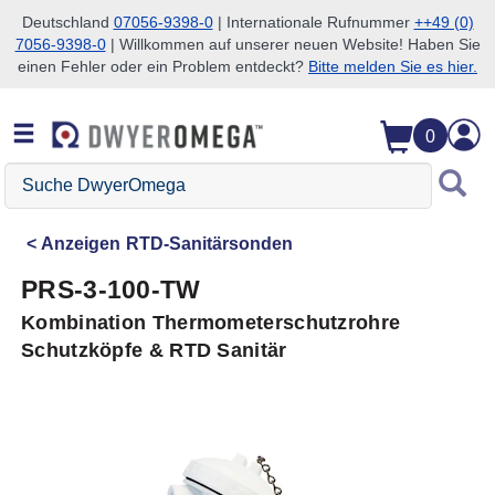
Deutschland
07056-9398-0
| Internationale Rufnummer
++49 (0)
7056-9398-0
| Willkommen auf unserer neuen Website! Haben Sie
Zum Suchen überspringen
Zum Hauptinhalt überspringen
Zur Navigation überspringen
einen Fehler oder ein Problem entdeckt?
Bitte melden Sie es hier.
0
Suche
DwyerOmega
Anzeigen
RTD-Sanitärsonden
PRS-3-100-TW
Kombination Thermometerschutzrohre
Schutzköpfe & RTD Sanitär