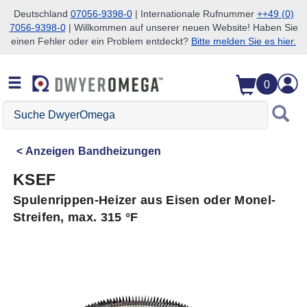
Deutschland
07056-9398-0
| Internationale Rufnummer
++49 (0)
7056-9398-0
| Willkommen auf unserer neuen Website! Haben Sie
Zum Suchen überspringen
Zum Hauptinhalt überspringen
Zur Navigation überspringen
einen Fehler oder ein Problem entdeckt?
Bitte melden Sie es hier.
0
Suche
DwyerOmega
Anzeigen
Bandheizungen
KSEF
Spulenrippen-Heizer aus Eisen oder Monel-
Streifen, max. 315 °F