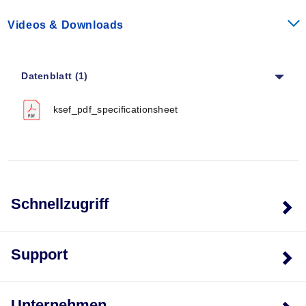
Videos & Downloads
VORSICHT UND WARNUNG!
Brand- und Stromschlaggefahr besteht, wenn Produkte
unsachgemäß verwendet oder von nicht qualifiziertem
Datenblatt (1)
Personal installiert oder benutzt werden. Weitere
Warnhinweise siehe Innenseite des Rückendeckels.
ksef_pdf_specificationsheet
Modell-Nr.
Watt
W/in2
Schnellzugriff
Typ KSEF — Rostbeständige Eisenhülle
KSEF-24/*
1950
27
Support
KSEF-30/*
2500
26
KSEF-36/240
3100
27
Unternehmen