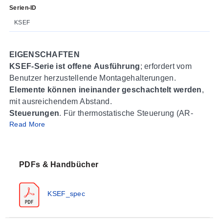
Serien-ID
KSEF
EIGENSCHAFTEN
KSEF-Serie ist offene Ausführung
; erfordert vom
Benutzer herzustellende Montagehalterungen.
Elemente können ineinander geschachtelt werden
,
mit ausreichendem Abstand.
Steuerungen
. Für thermostatische Steuerung (AR-
Read More
Thermostat) und Überhitzungsschutz (Typ ARC) siehe
Steuerungsabschnitt P.
Legierungsdraht oder Sammelschiene
sollten für
Stromanschlüsse verwendet werden (siehe Abschnitt
PDFs & Handbücher
Q)
KSEF_spec
ANWENDUNG
Erwärmung von bewegter Luft oder Gas in einem
runden Kanal.