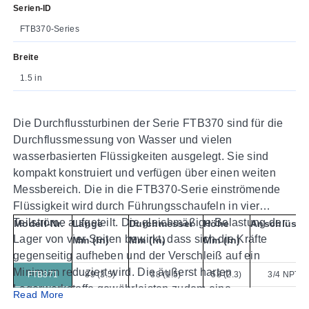
Serien-ID
FTB370-Series
Breite
1.5 in
Die Durchflussturbinen der Serie FTB370 sind für die
Durchflussmessung von Wasser und vielen
wasserbasierten Flüssigkeiten ausgelegt. Sie sind
kompakt konstruiert und verfügen über einen weiten
Messbereich. Die in die FTB370-Serie einströmende
Flüssigkeit wird durch Führungsschaufeln in vier
Teilströme aufgeteilt. Die gleichmäßige Belastung der
Modell-Nr.
Länge
Durchmesser
Höhe
Anschlüsse
Lager von vier Seiten bewirkt, dass sich die Kräfte
Mm (in)
Mm (in)
Mm (in)
gegenseitig aufheben und der Verschleiß auf ein
Minimum reduziert wird. Die äußerst harten
FTB371
89 (3.5)
38 (1.5)
58 (2.3)
3/4 NPT
Lagerwerkstoffe gewährleisten zudem eine
Read More
FTB372
203 (8.0)
51 (2.0)
89 (3.5)
1 NPT
außergewöhnliche Lebensdauer.