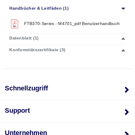
Messinggehäuse:
CuZn36Pb2 als CW602N
Sensorgehäuse:
Polypropylen Noryl
Handbücher & Leitfäden (1)
Magnete:
Recona 28 vernickelt
Rotor:
PEI ULTEM
FTB370-Series - M4701_pdf Benutzerhandbuch
O-Ring:
NBR
Lager:
Saphir
Datenblatt (1)
Welle:
Konformitätszertifikate (3)
FTB371:
Arcap AP1D
FTB372:
316SS
FTB373:
316SS
Schnellzugriff
Support
Unternehmen