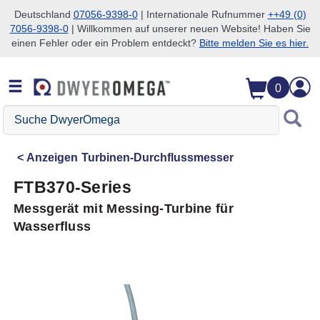
Deutschland
07056-9398-0
| Internationale Rufnummer
++49 (0)
7056-9398-0
| Willkommen auf unserer neuen Website! Haben Sie
Zum Suchen überspringen
Zum Hauptinhalt überspringen
Zur Navigation überspringen
einen Fehler oder ein Problem entdeckt?
Bitte melden Sie es hier.
0
Suche
DwyerOmega
Anzeigen
Turbinen-Durchflussmesser
FTB370-Series
Messgerät mit Messing-Turbine für
Wasserfluss