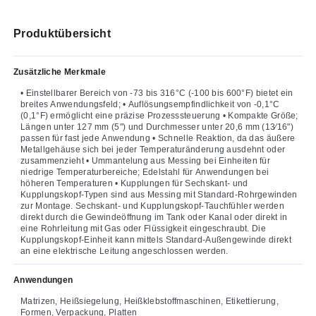
Produktübersicht
Zusätzliche Merkmale
• Einstellbarer Bereich von -73 bis 316°C (-100 bis 600°F) bietet ein
breites Anwendungsfeld; • Auflösungsempfindlichkeit von -0,1°C
(0,1°F) ermöglicht eine präzise Prozesssteuerung • Kompakte Größe;
Längen unter 127 mm (5") und Durchmesser unter 20,6 mm (13⁄16")
passen für fast jede Anwendung • Schnelle Reaktion, da das äußere
Metallgehäuse sich bei jeder Temperaturänderung ausdehnt oder
zusammenzieht • Ummantelung aus Messing bei Einheiten für
niedrige Temperaturbereiche; Edelstahl für Anwendungen bei
höheren Temperaturen • Kupplungen für Sechskant- und
Kupplungskopf-Typen sind aus Messing mit Standard-Rohrgewinden
zur Montage. Sechskant- und Kupplungskopf-Tauchfühler werden
direkt durch die Gewindeöffnung im Tank oder Kanal oder direkt in
eine Rohrleitung mit Gas oder Flüssigkeit eingeschraubt. Die
Kupplungskopf-Einheit kann mittels Standard-Außengewinde direkt
an eine elektrische Leitung angeschlossen werden.
Anwendungen
Matrizen, Heißsiegelung, Heißklebstoffmaschinen, Etikettierung,
Formen, Verpackung, Platten