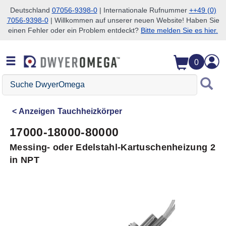
Deutschland
07056-9398-0
| Internationale Rufnummer
++49 (0)
7056-9398-0
| Willkommen auf unserer neuen Website! Haben Sie
Zum Suchen überspringen
Zum Hauptinhalt überspringen
Zur Navigation überspringen
einen Fehler oder ein Problem entdeckt?
Bitte melden Sie es hier.
0
Suche
DwyerOmega
Anzeigen
Tauchheizkörper
17000-18000-80000
Messing- oder Edelstahl-Kartuschenheizung 2
in NPT