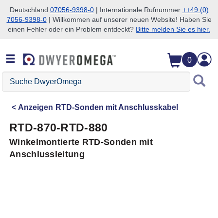
Deutschland
07056-9398-0
| Internationale Rufnummer
++49 (0)
7056-9398-0
| Willkommen auf unserer neuen Website! Haben Sie
Zum Suchen überspringen
Zum Hauptinhalt überspringen
Zur Navigation überspringen
einen Fehler oder ein Problem entdeckt?
Bitte melden Sie es hier.
0
Suche
DwyerOmega
Anzeigen
RTD-Sonden mit Anschlusskabel
RTD-870-RTD-880
Winkelmontierte RTD-Sonden mit
Anschlussleitung