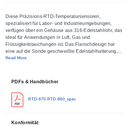
Diese Präzisions-RTD-Temperatursensoren,
spezialisiert für Labor- und Industrieumgebungen,
verfügen über ein Gehäuse aus 316-Edelstahlrohr, das
ideal für Anwendungen in Luft, Gas und
Flüssigkeitstauchungen ist. Das Flanschdesign hat
eine auf die Sonde geschweißte Edelstahlhalterung,
Read More
die eine einfache Montage und Installation ermöglicht.
Standardgeräte verwenden einen 100-Ohm-Platin-
RTD-Sensor.
PDFs & Handbücher
RTD-870-RTD-880_spec
Konformität