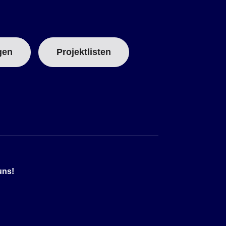
gen
Projektlisten
uns!