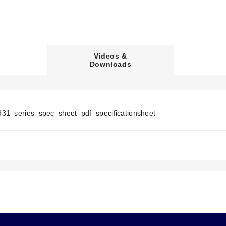
C
Videos &
U
Downloads
R
R
E
N
T
T
31_series_spec_sheet_pdf_specificationsheet
A
B
: