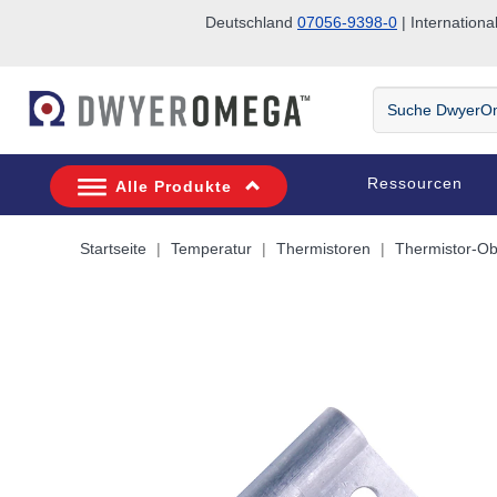
Deutschland
07056-9398-0
| Internatio
Zum Suchen überspringen
Zum Hauptinhalt überspringen
Zur Navigation überspringen
Suche
DwyerOmega
Ressourcen
Alle Produkte
Startseite
Temperatur
Thermistoren
Thermistor-Ob