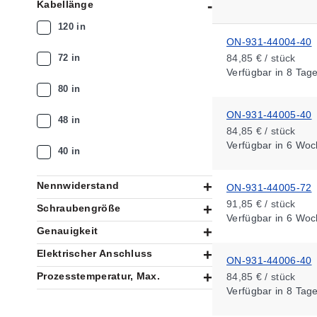
Kabellänge
120 in
ON-931-44004-40
72 in
84,85 € / stück
Verfügbar
in 8 Tag
80 in
ON-931-44005-40
48 in
84,85 € / stück
Verfügbar
in 6 Woc
40 in
Nennwiderstand
ON-931-44005-72
91,85 € / stück
Schraubengröße
Verfügbar
in 6 Woc
Genauigkeit
Elektrischer Anschluss
ON-931-44006-40
Prozesstemperatur, Max.
84,85 € / stück
Verfügbar
in 8 Tag