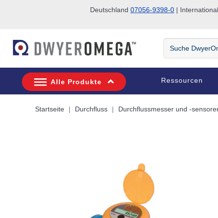
Deutschland
07056-9398-0
| Internatio
Zum Suchen überspringen
Zum Hauptinhalt überspringen
Zur Navigation überspringen
Suche
DwyerOmega
Ressourcen
Alle Produkte
Startseite
Durchfluss
Durchflussmesser und -sensore