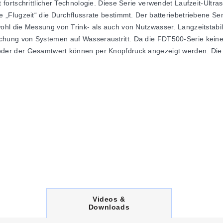
ortschrittlicher Technologie. Diese Serie verwendet Laufzeit-Ultra
Flugzeit“ die Durchflussrate bestimmt. Der batteriebetriebene Send
l die Messung von Trink- als auch von Nutzwasser. Langzeitstabili
ng von Systemen auf Wasseraustritt. Da die FDT500-Serie keine be
ate oder der Gesamtwert können per Knopfdruck angezeigt werden. Di
nimalen Übergangsrate
s integrierte Modell. 0 bis 90 °C (32 bis 190 °F) für das Fernmodell.
it Kunststoffabdeckung
Vdc Versorgung)
C
Videos &
nsdauer 6 bis 8 Jahre
U
Downloads
R
R