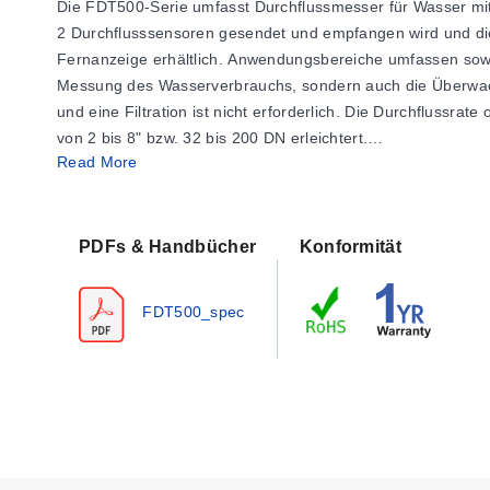
Die FDT500-Serie umfasst Durchflussmesser für Wasser mit f
2 Durchflusssensoren gesendet und empfangen wird und die „
Fernanzeige erhältlich. Anwendungsbereiche umfassen sowoh
Messung des Wasserverbrauchs, sondern auch die Überwachu
und eine Filtration ist nicht erforderlich. Die Durchflussr
von 2 bis 8" bzw. 32 bis 200 DN erleichtert.
Read More
Spezifikationen
Genauigkeit:
±2 % des Messwerts; ±5 % unterhalb der mi
Flüssigkeitstemperatur:
0 bis 50 °C (32 bis 122 °F) für da
PDFs & Handbücher
Konformität
Maximaler Druck:
230 psig
Gehäuse:
IP68
Elektronikgehäuse:
Aluminiumlegierung m
FDT500_spec
Anzeige:
7-Segment, 8-stellig, einzeiliges LCD
Stromausgang:
4 bis 20 mA/DC-Strom (benötigt 8 bis 24 
Open-Collector-Ausgang:
5 bis 30 Vdc, maximal 1 mA
Flansch:
ANSI 150# oder DIN
Zählergehäuse:
Gusseisen
Stromversorgung:
Interne 3,6 V Batterie (inklusive), Lebe