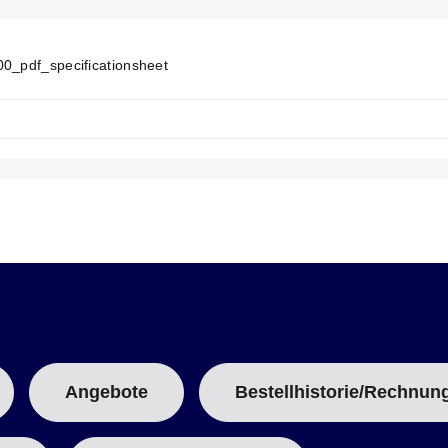
E
N
T
T
00_pdf_specificationsheet
A
B
:
Angebote
Bestellhistorie/Rechnun