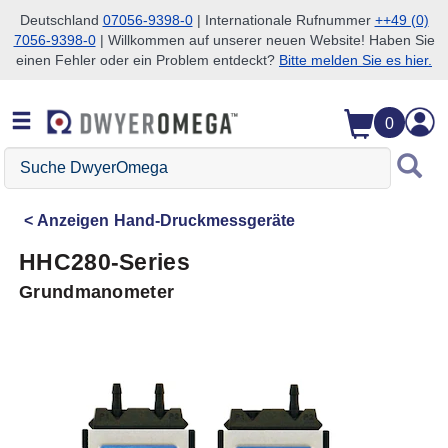
Deutschland
07056-9398-0
| Internationale Rufnummer
++49 (0)
7056-9398-0
| Willkommen auf unserer neuen Website! Haben Sie
Zum Suchen überspringen
Zum Hauptinhalt überspringen
Zur Navigation überspringen
einen Fehler oder ein Problem entdeckt?
Bitte melden Sie es hier.
0
Suche
DwyerOmega
Anzeigen
Hand-Druckmessgeräte
HHC280-Series
Grundmanometer