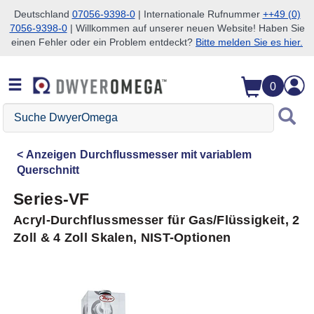
Deutschland
07056-9398-0
| Internationale Rufnummer
++49 (0)
7056-9398-0
| Willkommen auf unserer neuen Website! Haben Sie
Zum Suchen überspringen
Zum Hauptinhalt überspringen
Zur Navigation überspringen
einen Fehler oder ein Problem entdeckt?
Bitte melden Sie es hier.
0
Suche
DwyerOmega
Anzeigen
Durchflussmesser mit variablem
Querschnitt
Series-VF
Acryl-Durchflussmesser für Gas/Flüssigkeit, 2
Zoll & 4 Zoll Skalen, NIST-Optionen