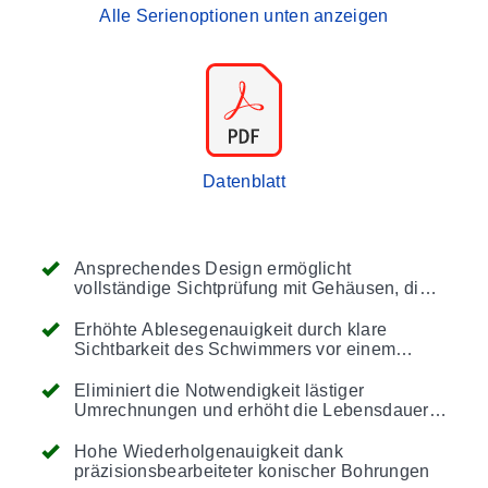
Alle Serienoptionen unten anzeigen
Datenblatt
Ansprechendes Design ermöglicht
vollständige Sichtprüfung mit Gehäusen, die
aus massiven, klaren Acrylblöcken
geschnitten und präzisionsbearbeitet sind
Erhöhte Ablesegenauigkeit durch klare
Sichtbarkeit des Schwimmers vor einem
glatten weißen Hintergrund
Eliminiert die Notwendigkeit lästiger
Umrechnungen und erhöht die Lebensdauer
des Produkts durch direkt ablesbare Skalen,
die heiß in den Kunststoff geprägt sind
Hohe Wiederholgenauigkeit dank
präzisionsbearbeiteter konischer Bohrungen