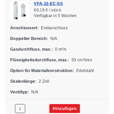
VFA-32-EC-SS
69,19 € / stück
Verfügbar
in 5 Wochen
Anschlussort:
Endanschluss
Doppelter Bereich:
N/A
Gasdurchfluss, max.:
0 m³/s
Flüssigkeitsdurchfluss, max.:
50 cm³/min
Option für Materialkonstruktion:
Edelstahl
Skalenlänge:
2 Zoll
Ventiltyp:
N/A
Hinzufügen