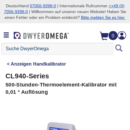
Deutschland
07056-9398-0
| Internationale Rufnummer
++49 (0)
7056-9398-0
| Willkommen auf unserer neuen Website! Haben Sie
Zum Suchen überspringen
Zum Hauptinhalt überspringen
Zur Navigation überspringen
einen Fehler oder ein Problem entdeckt?
Bitte melden Sie es hier.
0
Suche
DwyerOmega
Anzeigen
Handkalibrator
CL940-Series
500-Stunden-Thermoelement-Kalibrator mit
0,01 ° Auflösung