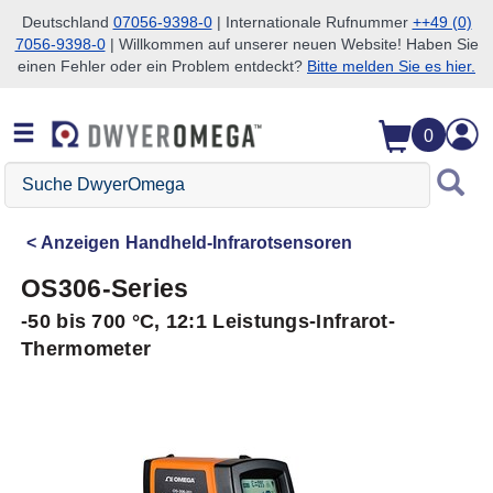
Deutschland
07056-9398-0
| Internationale Rufnummer
++49 (0)
7056-9398-0
| Willkommen auf unserer neuen Website! Haben Sie
Zum Suchen überspringen
Zum Hauptinhalt überspringen
Zur Navigation überspringen
einen Fehler oder ein Problem entdeckt?
Bitte melden Sie es hier.
0
Suche
DwyerOmega
Anzeigen
Handheld-Infrarotsensoren
OS306-Series
-50 bis 700 °C, 12:1 Leistungs-Infrarot-
Thermometer