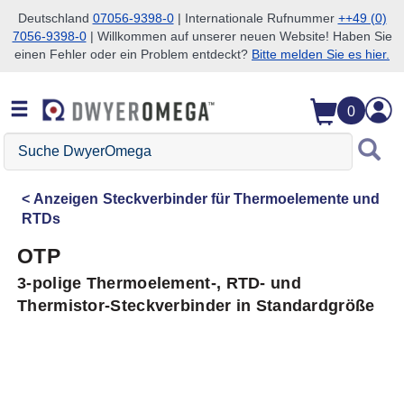
Deutschland
07056-9398-0
| Internationale Rufnummer
++49 (0)
7056-9398-0
| Willkommen auf unserer neuen Website! Haben Sie
Zum Suchen überspringen
Zum Hauptinhalt überspringen
Zur Navigation überspringen
einen Fehler oder ein Problem entdeckt?
Bitte melden Sie es hier.
0
Suche
DwyerOmega
Anzeigen
Steckverbinder für Thermoelemente und
RTDs
OTP
3-polige Thermoelement-, RTD- und
Thermistor-Steckverbinder in Standardgröße