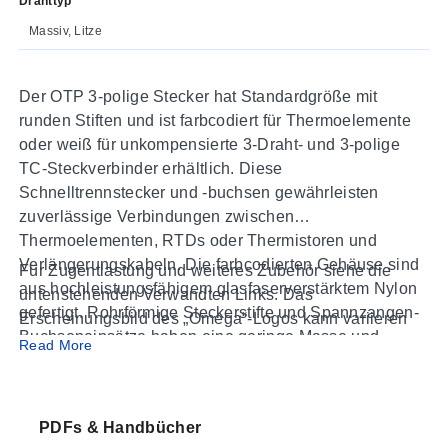
Drahttyp
Massiv, Litze
Der OTP 3-polige Stecker hat Standardgröße mit
runden Stiften und ist farbcodiert für Thermoelemente
oder weiß für unkompensierte 3-Draht- und 3-polige
TC-Steckverbinder erhältlich. Diese
Schnelltrennstecker und -buchsen gewährleisten
zuverlässige Verbindungen zwischen
Thermoelementen, RTDs oder Thermistoren und
Verlängerungskabeln. Die farbcodierten Gehäuse sind
Für Zugentlastung und weiteres Zubehör siehe die
aus hochleistungsfähigem glasfaserverstärktem Nylon
untenstehenden Verwandten Links. Das
gefertigt. Rohrförmige Steckerstifte und Spannzangen-
Erscheinungsbild des „Omega“-Logos kann variieren
Buchseneinsätze haben eine geringe Masse und
(es kann auf den Stecker geprägt oder in ihn
Read More
verringern Temperaturgradienten. Negative Stifte und
eingegossen sein).
Einsätze sind größer als die positiven, um eine korrekte
Polarität bei der Verbindung sicherzustellen. Dies ist
PDFs & Handbücher
eine Standardfunktion bei allen OMEGA-