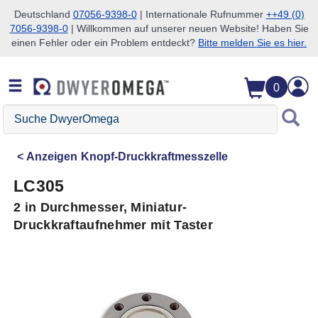
Deutschland
07056-9398-0
| Internationale Rufnummer
++49 (0)
7056-9398-0
| Willkommen auf unserer neuen Website! Haben Sie
Zum Suchen überspringen
Zum Hauptinhalt überspringen
Zur Navigation überspringen
einen Fehler oder ein Problem entdeckt?
Bitte melden Sie es hier.
0
Suche
DwyerOmega
Anzeigen
Knopf-Druckkraftmesszelle
LC305
2 in Durchmesser, Miniatur-
Druckkraftaufnehmer mit Taster