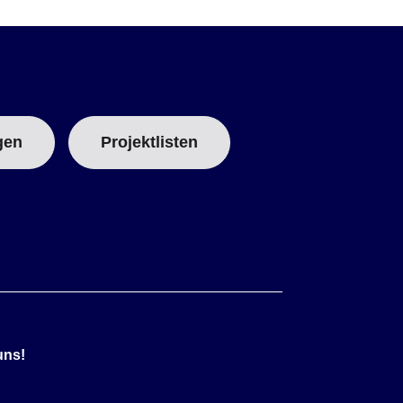
gen
Projektlisten
uns!