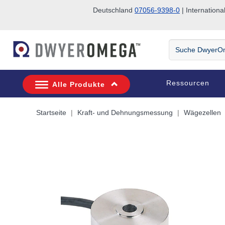
Deutschland
07056-9398-0
| Internatio
Zum Suchen überspringen
Zum Hauptinhalt überspringen
Zur Navigation überspringen
Suche
DwyerOmega
Ressourcen
Alle Produkte
Startseite
Kraft- und Dehnungsmessung
Wägezellen