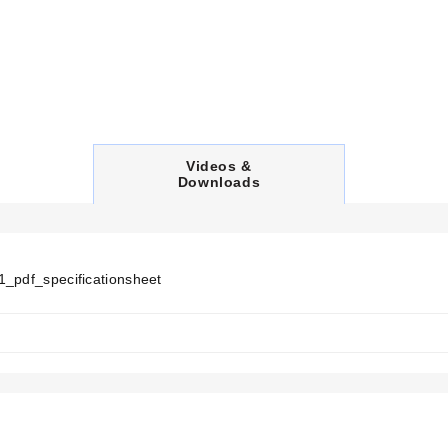
C
Videos &
U
Downloads
R
R
E
N
T
T
1_pdf_specificationsheet
A
B
: