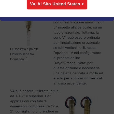
Vai Al Sito
United States
>
palette
Flotect® serie V4
standard è progettato per
essere installato verticalmente,
con un'inclinazione massima di
5° rispetto alla verticale, su un
tubo orizzontale. Tuttavia, la
serie V4 può essere ordinata
per l'installazione orizzontale
su tubi verticali, utilizzando
Flussostato a palette
l'opzione –V nel configuratore
Flotect® serie V4
di prodotti online
Domanda: È
DwyerOmega. Nota: per
questa opzione è necessaria
una paletta caricata a molla ed
è solo per applicazioni verticali
a flusso ascendente.
V4 può essere utilizzata in tubi
da 1-1/2" e superiori. Per
applicazioni con tubi di
dimensioni comprese tra ½” e
2”, consigliamo di prendere in