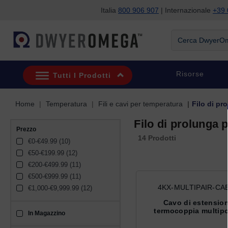
Italia
800 906 907
| Internazionale
+39 
Salta alla ricerca
Salta al contenuto principale
Salta alla navigazione
Cerca DwyerOme
Risorse
Tutti I Prodotti
Home
Temperatura
Fili e cavi per temperatura
Filo di pr
Filo di prolunga 
Prezzo
14 Prodotti
€0-€49.99 (10)
€50-€199.99 (12)
€200-€499.99 (11)
€500-€999.99 (11)
4KX-MULTIPAIR-CA
€1,000-€9,999.99 (12)
Cavo di estensio
termocoppia multipo
In Magazzino
sku_availability_it