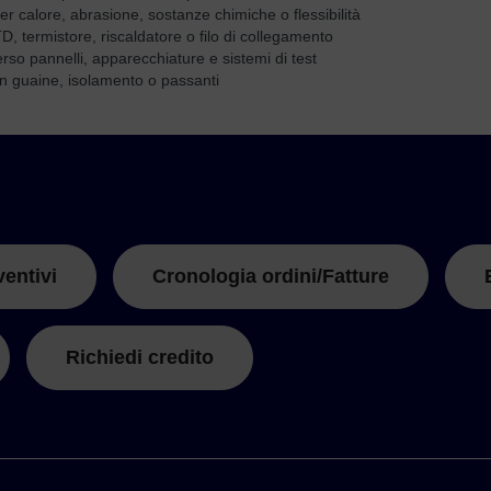
er calore, abrasione, sostanze chimiche o flessibilità
D, termistore, riscaldatore o filo di collegamento
erso pannelli, apparecchiature e sistemi di test
on guaine, isolamento o passanti
ventivi
Cronologia ordini/Fatture
Richiedi credito