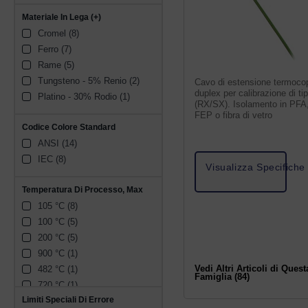
0,160 x 0,250 pollici (1)
Materiale In Lega (+)
2,2 x 3,3 mm (1)
Cromel (8)
2,5 x 3,3 mm (1)
Ferro (7)
0,148 x 0,226 pollici (1)
Rame (5)
0,10 x 0,13 pollici (1)
Tungsteno - 5% Renio (2)
Cavo di estensione termoco
0,16 x 0,20 pollici (1)
duplex per calibrazione di ti
Platino - 30% Rodio (1)
4,1 x 5,6 mm (1)
(RX/SX). Isolamento in PFA
0,13 x 0,20 pollici (1)
FEP o fibra di vetro
Codice Colore Standard
0,12 x 0,17 pollici (1)
ANSI (14)
1,9 x 3,0 mm (1)
IEC (8)
0,118 x 0,195 pollici (1)
Visualizza Specifiche
5,5 x 5,7 mm (1)
Temperatura Di Processo, Max
0,19 x 0,27 pollici (1)
105 °C (8)
0,075 x 0,120 pollici (1)
100 °C (5)
3,8 x 5,7 mm (1)
200 °C (5)
0,225 pollici (1)
900 °C (1)
0,085 x 0,152 pollici (1)
482 °C (1)
Vedi Altri Articoli di Quest
Famiglia (84)
720 °C (1)
Limiti Speciali Di Errore