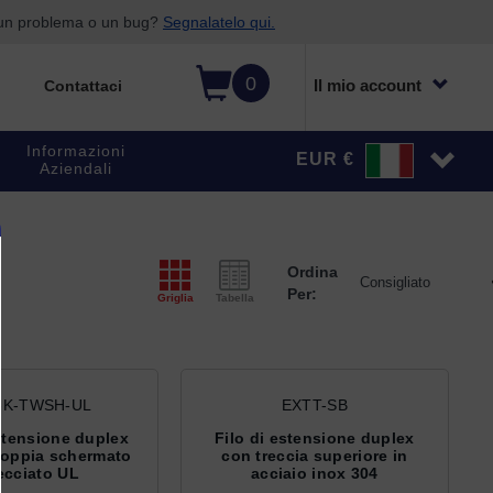
o un problema o un bug?
Segnalatelo qui.
0
Il mio account
Contattaci
Informazioni
EUR €
Aziendali
Ordina
Per:
Griglia
Tabella
-K-TWSH-UL
EXTT-SB
stensione duplex
Filo di estensione duplex
coppia schermato
con treccia superiore in
recciato UL
acciaio inox 304