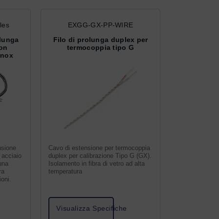
les
EXGG-GX-PP-WIRE
olunga
Filo di prolunga duplex per
on
termocoppia tipo G
inox
nsione
Cavo di estensione per termocoppia
 acciaio
duplex per calibrazione Tipo G (GX).
 una
Isolamento in fibra di vetro ad alta
ra
temperatura
ioni.
Visualizza Specifiche