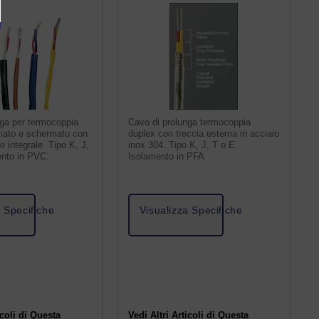
nga per termocoppia
Cavo di prolunga termocoppia
ciato e schermato con
duplex con treccia esterna in acciaio
io integrale. Tipo K, J,
inox 304. Tipo K, J, T o E.
ento in PVC.
Isolamento in PFA
a Specifiche
Visualizza Specifiche
icoli di Questa
Vedi Altri Articoli di Questa