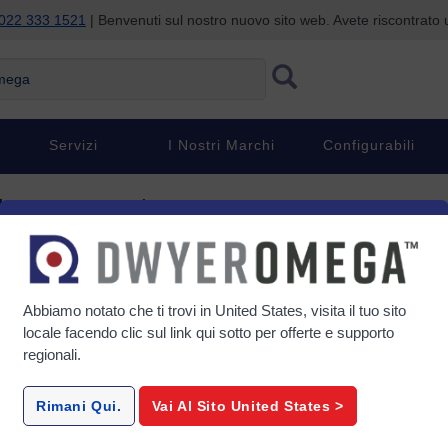
022 333 1521
| Benvenuti sul nostro nuovo sito web. Avete riscontrat
ga
Servizi
I Nostri Marchi
Configurabili
olunga per termocoppia
per termocoppia
Abbiamo notato che ti trovi in
United States
, visita il tuo sito
locale facendo clic sul link qui sotto per offerte e supporto
regionali.
BLE
EXXC-CX-WIRE
EXPP
ne
C Tipo Termocoppia Filo di
Cavo di e
Rimani Qui.
Vai Al Sito
United States
>
lare
Estensione Doppio
per termo
int