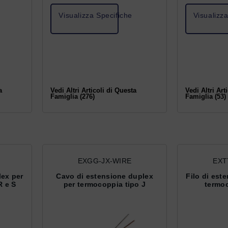
Visualizza Specifiche
Visualizz
a
Vedi Altri Articoli di Questa
Vedi Altri Art
Famiglia (276)
Famiglia (53)
E
EXGG-JX-WIRE
EXT
lex per
Cavo di estensione duplex
Filo di est
R e S
per termocoppia tipo J
termoc