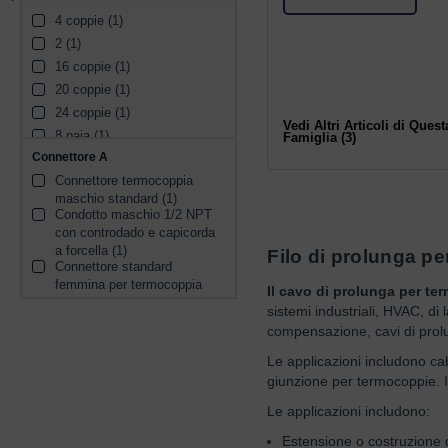
4 coppie (1)
2 (1)
16 coppie (1)
20 coppie (1)
24 coppie (1)
Vedi Altri Articoli di Quest
8 paia (1)
Famiglia (3)
Connettore A
12 coppie (1)
Connettore termocoppia 
2 paia (1)
maschio standard (1)
Condotto maschio 1/2 NPT 
con controdado e capicorda 
a forcella (1)
Filo di prolunga p
Connettore standard 
femmina per termocoppia 
Il cavo di prolunga per t
(1)
sistemi industriali, HVAC, di
compensazione, cavi di prolung
Le applicazioni includono cab
giunzione per termocoppie. I
Le applicazioni includono:
Estensione o costruzione d