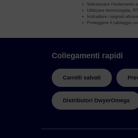
Selezionare l'isolamento p
Utilizzare termocoppia, RT
Instradare i segnali attrav
Proteggere il cablaggio c
Collegamenti rapidi
Carrelli salvati
Pre
Distributori DwyerOmega