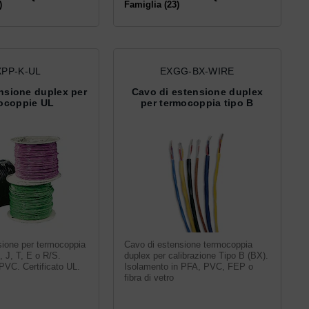
)
Famiglia (23)
XPP-K-UL
EXGG-BX-WIRE
ensione duplex per
Cavo di estensione duplex
ocoppie UL
per termocoppia tipo B
sione per termocoppia
Cavo di estensione termocoppia
, J, T, E o R/S.
duplex per calibrazione Tipo B (BX).
PVC. Certificato UL.
Isolamento in PFA, PVC, FEP o
fibra di vetro