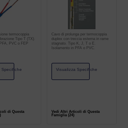
sione termocoppia
Cavo di prolunga per termocoppia
ibrazione Tipo T (TX).
duplex con treccia esterna in rame
n PFA, PVC o FEP
stagnato. Tipo K, J, T o E.
Isolamento in PFA o PVC.
a Specifiche
Visualizza Specifiche
icoli di Questa
Vedi Altri Articoli di Questa
)
Famiglia (24)