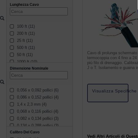
Lunghezza Cavo
100 ft (11)
200 ft (11)
25 ft (11)
500 ft (11)
Cavo di prolunga schermato
50 ft (11)
termocoppia con 4 fino a 24
1000 ft (10)
più filo di drenaggio. Calibra
J o T. Isolamento e guaina 
Dimensione Nominale
150 m (9)
300 m (8)
7.5 m (8)
0,056 x 0,092 pollici (6)
30 m (8)
Visualizza Specifiche
0,086 x 0,152 pollici (4)
60 m (6)
1,4 x 2,3 mm (4)
15 m (5)
0,068 x 0,116 pollici (4)
100 m (2)
0,082 x 0,134 pollici (3)
0,134 x 0,288 pollici (3)
Calibro Del Cavo
3,1 x 4,4 mm (3)
Vedi Altri Articoli di Quest