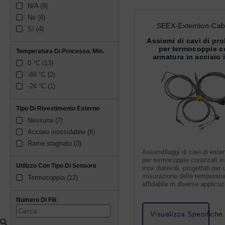
N/A (9)
No (4)
SEEX-Extention-Cab
Sì (4)
Assiemi di cavi di pr
per termocoppie c
Temperatura Di Processo, Min.
armatura in acciaio 
0 °C (13)
-60 °C (2)
-24 °C (1)
Tipo Di Rivestimento Esterno
Nessuna (7)
Acciaio inossidabile (6)
Rame stagnato (3)
Assemblaggi di cavi di este
per termocoppie corazzati in
Utilizzo Con Tipo Di Sensore
inox durevoli, progettati per
misurazione della temperatu
Termocoppia (12)
affidabile in diverse applicaz
Numero Di Fili
Visualizza Specifiche