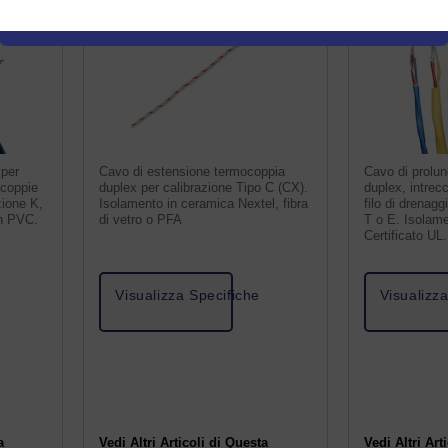
 per
Cavo di estensione termocoppia
Cavo di prolu
 coppie
duplex per calibrazione Tipo C (CX).
duplex, intrec
zione K,
Isolamento in ceramica Nextel, fibra
filo di drenagg
in PVC.
di vetro o PFA
T o E. Isolam
Certificato UL.
Visualizza Specifiche
Visualizz
a
Vedi Altri Articoli di Questa
Vedi Altri Art