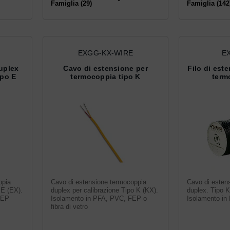
Famiglia (29)
Famiglia (142
EXGG-KX-WIRE
E
uplex
Cavo di estensione per
Filo di est
ipo E
termocoppia tipo K
term
ppia
Cavo di estensione termocoppia
Cavo di esten
 E (EX).
duplex per calibrazione Tipo K (KX).
duplex. Tipo K
FEP
Isolamento in PFA, PVC, FEP o
Isolamento in 
fibra di vetro