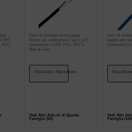
ppia
Cavo di prolunga termocoppia
Cavo di esten
po R/S
duplex per calibrazione Tipo J (JX).
duplex per cal
, PVC,
Isolamento in PFA, PVC, FEP o
Isolamento i
fibra di vetro
Visualizza Specifiche
Visualizz
a
Vedi Altri Articoli di Questa
Vedi Altri Art
Famiglia (63)
Famiglia (104