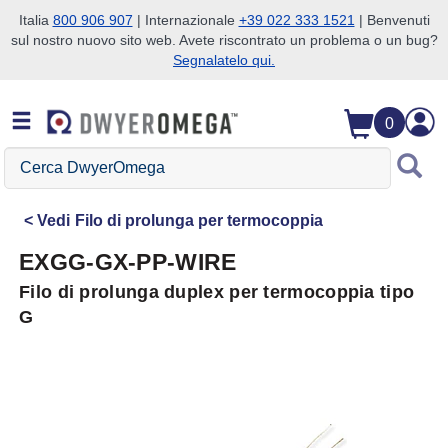
Italia
800 906 907
| Internazionale
+39 022 333 1521
| Benvenuti
sul nostro nuovo sito web. Avete riscontrato un problema o un bug?
Salta alla ricerca
Salta al contenuto principale
Salta alla navigazione
Segnalatelo qui.
0
Cerca
DwyerOmega
Vedi
Filo di prolunga per termocoppia
EXGG-GX-PP-WIRE
Filo di prolunga duplex per termocoppia tipo
G