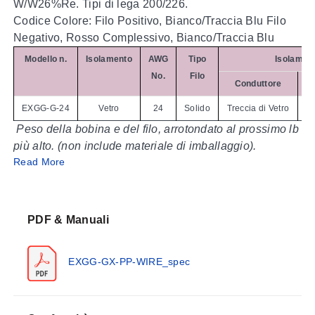
W/W26%Re. Tipi di lega 200/226.
Codice Colore: Filo Positivo, Bianco/Traccia Blu Filo
Negativo, Rosso Complessivo, Bianco/Traccia Blu
Modello n.
Isolamento
AWG
Tipo
Isolamen
No.
Filo
Conduttore
EXGG-G-24
Vetro
24
Solido
Treccia di Vetro
Tr
Peso della bobina e del filo, arrotondato al prossimo lb
più alto. (non include materiale di imballaggio).
Read More
PDF & Manuali
EXGG-GX-PP-WIRE_spec