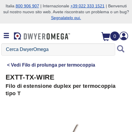
Italia
800 906 907
| Internazionale
+39 022 333 1521
| Benvenuti
sul nostro nuovo sito web. Avete riscontrato un problema o un bug?
Salta alla ricerca
Salta al contenuto principale
Salta alla navigazione
Segnalatelo qui.
0
Cerca
DwyerOmega
Vedi
Filo di prolunga per termocoppia
EXTT-TX-WIRE
Filo di estensione duplex per termocoppia
tipo T