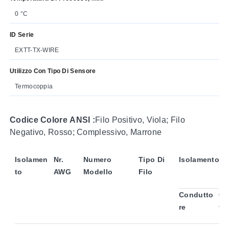
0 °C
ID Serie
EXTT-TX-WIRE
Utilizzo Con Tipo Di Sensore
Termocoppia
Codice Colore ANSI :
Filo Positivo, Viola; Filo
Negativo, Rosso; Complessivo, Marrone
Isolamen
Nr.
Numero
Tipo Di
Isolamento
To
AWG
Modello
Filo
Condutto
Co
Re
Vo