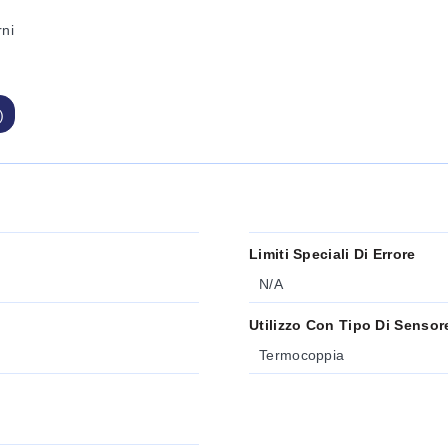
rni
)
Limiti Speciali Di Errore
N/A
Utilizzo Con Tipo Di Sensor
Termocoppia