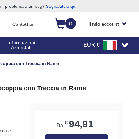
o un problema o un bug?
Segnalatelo qui.
0
Il mio account
Contattaci
Informazioni
EUR €
Aziendali
ocoppia con Treccia in Rame
ocoppia con Treccia in Rame
94,91
€
Da
rica e