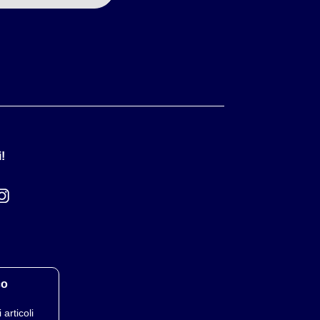
!
co
 articoli