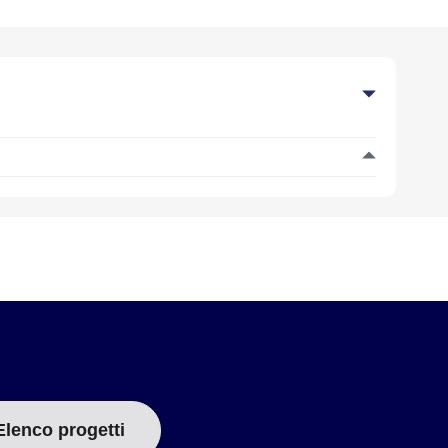
16 Solido
20 Solido
20 Intrecciato
14 Solido
16 Solido
16 Intrecciato
20 Solido
20 Intrecciato
24 Intrecciato
16 Solido
20 Solido
24 Intrecciato
Elenco progetti