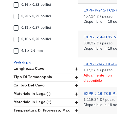
0,16 x 0,22 pollici
EXPP-K-24S-TCB-
0,20 x 0,29 pollici
457,24 € / pezzo
Disponibile
in 18 s
0,19 x 0,27 pollici
EXPP-J-14-TCB-P-
0,16 x 0,20 pollici
300,32 € / pezzo
Disponibile
in 18 s
4,1 x 5,6 mm
Vedi di più
EXPP-T-14-TCB-P-
Lunghezza Cavo
197,27 € / pezzo
Attualmente non
Tipo Di Termocoppia
disponibile
Calibro Del Cavo
Materiale In Lega (-)
EXPP-J-16-TCB-P-
1.119,34 € / pezzo
Materiale In Lega (+)
Disponibile
in 18 s
Temperatura Di Processo, Max