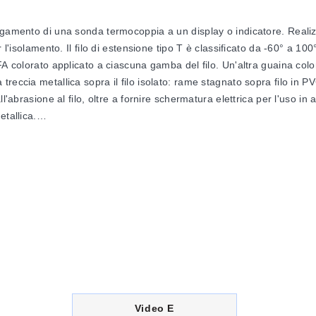
gamento di una sonda termocoppia a un display o indicatore. Realizza
 l'isolamento. Il filo di estensione tipo T è classificato da -60° a 1
FA colorato applicato a ciascuna gamba del filo. Un'altra guaina colo
eccia metallica sopra il filo isolato: rame stagnato sopra filo in PV
l'abrasione al filo, oltre a fornire schermatura elettrica per l'uso i
tallica.
Calibrazione
Dimensione nominale (
J
5.08 x 7.41
Ferro-
4.75 x 6.73
Costantana
4.82 x 6.86
4.06 x 5.53
4.09 x 5.59
4.01 x 5.13
T
5.08 x 7.41
C
Video E