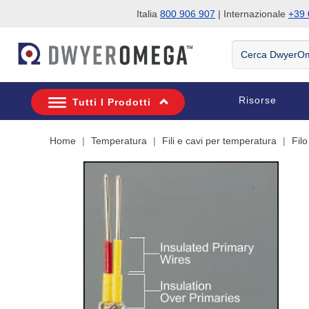
Italia
800 906 907
| Internazionale
+39 
Salta alla ricerca
Salta al contenuto principale
Salta alla navigazione
Cerca
DwyerOmega
Risorse
Tutti I Prodotti
Home
Temperatura
Fili e cavi per temperatura
Fil