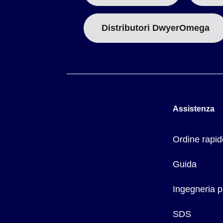
Distributori DwyerOmega
Assistenza
Ordine rapid
Guida
Ingegneria p
SDS