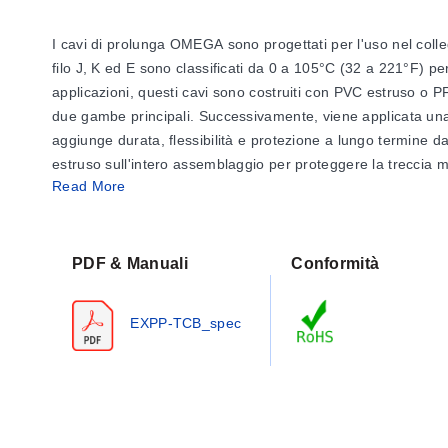
I cavi di prolunga OMEGA sono progettati per l'uso nel colle
filo J, K ed E sono classificati da 0 a 105°C (32 a 221°F) per
applicazioni, questi cavi sono costruiti con PVC estruso o P
due gambe principali. Successivamente, viene applicata una tr
aggiunge durata, flessibilità e protezione a lungo termine dal
estruso sull'intero assemblaggio per proteggere la treccia me
Read More
Filo rivestito in polivinile con treccia in rame stagnato
Numero modello
PDF & Manuali
Conformità
EXPP-J-14-TCB-P
EXPP-J-16-TCB-P
EXPP-TCB_spec
EXPP-J-16S-TCB-P
EXPP-J-20-TCB-P
EXPP-J-20S-TCB-P
EXPP-J-24S-TCB-P
EXPP-T-14-TCB-P