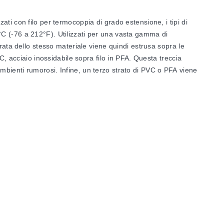
ti con filo per termocoppia di grado estensione, i tipi di
00°C (-76 a 212°F). Utilizzati per una vasta gamma di
rata dello stesso materiale viene quindi estrusa sopra le
C, acciaio inossidabile sopra filo in PFA. Questa treccia
n ambienti rumorosi. Infine, un terzo strato di PVC o PFA viene
mm)
Numero AWG
14 Solido
16 Solido
16 Intrecciato
20 Solido
20 Intrecciato
24 Intrecciato
14 Solido