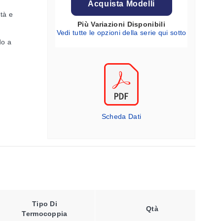
Acquista Modelli
ità e
Più Variazioni Disponibili
Vedi tutte le opzioni della serie qui sotto
do a
Scheda Dati
Calibro
Tipo
Tipo Di
Del
Qtà
Di
Termocoppia
Cavo
Cavo