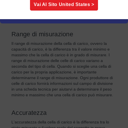
Vai Al Sito
United States
>
La sezione delle specifiche di una scheda tecnica delle
celle di carico illustra i parametri chiave e il loro
significato.
Range di misurazione
Il range di misurazione della cella di carico, ovvero la
capacità di carico, è la differenza tra il valore minimo e
massimo che la cella di carico è in grado di misurare. I
range di misurazione delle celle di carico variano a
seconda del tipo di cella. Quando si sceglie una cella di
carico per la propria applicazione, è importante
determinarne il range di misurazione. Ogni produttore di
celle di carico fornirà informazioni sul campo di divisione
in una scheda tecnica per aiutarvi a determinare il peso
minimo e massimo che una cella di carico può misurare.
Accuratezza
L'accuratezza della cella di carico è la differenza tra lo
stato misurato e il valore reale del soggetto in prova.