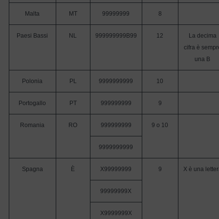
Malta
MT
99999999
8
Paesi Bassi
NL
999999999B99
12
La decima
cifra è sempr
una B
Polonia
PL
9999999999
10
Portogallo
PT
999999999
9
Romania
RO
999999999
9 o 10
9999999999
Spagna
È
X99999999
9
X è una lette
99999999X
X9999999X