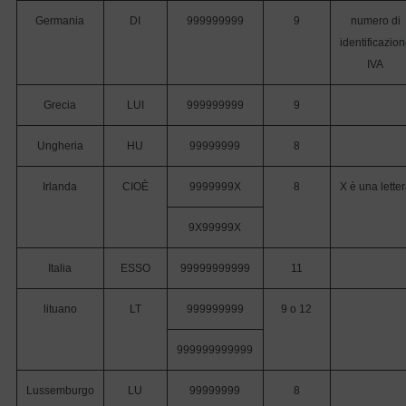
Germania
DI
999999999
9
numero di
identificazio
IVA
Grecia
LUI
999999999
9
Ungheria
HU
99999999
8
Irlanda
CIOÈ
9999999X
8
X è una lette
9X99999X
Italia
ESSO
99999999999
11
lituano
LT
999999999
9 o 12
999999999999
Lussemburgo
LU
99999999
8