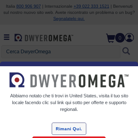
Italia
800 906 907
| Internazionale
+39 022 333 1521
| Benvenuti
sul nostro nuovo sito web. Avete riscontrato un problema o un bug?
Salta alla ricerca
Salta al contenuto principale
Salta alla navigazione
Segnalatelo qui.
0
Cerca DwyerOmega
Centro Assistenza
Abbiamo notato che ti trovi in
United States
, visita il tuo sito
locale facendo clic sul link qui sotto per offerte e supporto
Stato Dell'ordine/Monitoraggio
regionali.
Richiedi Termini Di Credito
Rimani Qui.