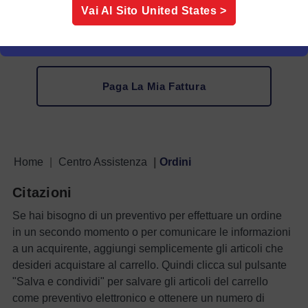
Vai Al Sito
United States
>
Informazioni IVA
Paga La Mia Fattura
Home
Centro Assistenza
Ordini
Citazioni
Se hai bisogno di un preventivo per effettuare un ordine
in un secondo momento o per comunicare le informazioni
a un acquirente, aggiungi semplicemente gli articoli che
desideri acquistare al carrello. Quindi clicca sul pulsante
"Salva e condividi" per salvare gli articoli del carrello
come preventivo elettronico e ottenere un numero di