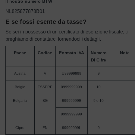
Il nostro numero BTW
NL825877878B01
E se fossi esente da tasse?
Se sei in possesso di un certificato di esenzione fiscale, ti
preghiamo di contattarci fornendoci i dettagli.
Paese
Codice
Formato IVA
Numero
Note
Di Cifre
Austria
A
U99999999
9
Belgio
ESSERE
0999999999
10
Bulgaria
BG
999999999
9 o 10
9999999999
Cipro
EN
99999999L
9