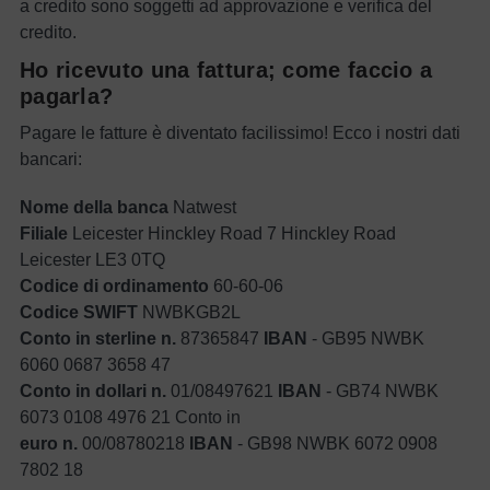
a credito sono soggetti ad approvazione e verifica del
credito.
Ho ricevuto una fattura; come faccio a
pagarla?
Pagare le fatture è diventato facilissimo! Ecco i nostri dati
bancari:
Nome della banca
Natwest
Filiale
Leicester Hinckley Road 7 Hinckley Road
Leicester LE3 0TQ
Codice di ordinamento
60-60-06
Codice SWIFT
NWBKGB2L
Conto in sterline n.
87365847
IBAN
- GB95 NWBK
6060 0687 3658 47
Conto in dollari n.
01/08497621
IBAN
- GB74 NWBK
6073 0108 4976 21 Conto in
euro n.
00/08780218
IBAN
- GB98 NWBK 6072 0908
7802 18