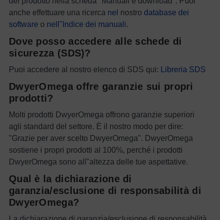
del prodotto nella scheda "Manuali e download". Puoi
anche effettuare una ricerca
nel
nostro
database dei
software
o
nell"Indice dei manuali
.
Dove posso accedere alle schede di
sicurezza (SDS)?
Puoi accedere al nostro elenco di SDS qui:
Libreria SDS
DwyerOmega offre garanzie sui propri
prodotti?
Molti prodotti DwyerOmega offrono garanzie superiori
agli standard del settore. È il nostro modo per dire:
"Grazie per aver scelto DwyerOmega". DwyerOmega
sostiene i propri prodotti al 100%, perché i prodotti
DwyerOmega sono all"altezza delle tue aspettative.
Qual è la dichiarazione di
garanzia/esclusione di responsabilità di
DwyerOmega?
La dichiarazione di garanzia/esclusione di responsabilità