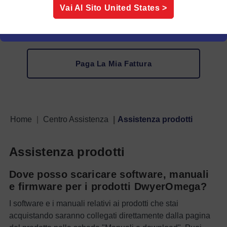
Vai Al Sito
United States
>
Informazioni IVA
Paga La Mia Fattura
Home
Centro Assistenza
Assistenza prodotti
Assistenza prodotti
Dove posso scaricare software, manuali
e firmware per i prodotti DwyerOmega?
I software e i manuali relativi ai prodotti che stai
acquistando saranno collegati direttamente dalla pagina