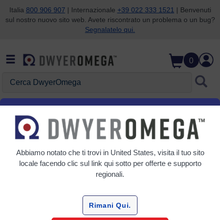
Italia
800 906 907
| Internazionale
+39 022 333 1521
| Benvenuti
sul nostro nuovo sito web. Avete riscontrato un problema o un bug?
Salta alla ricerca
Salta al contenuto principale
Salta alla navigazione
Segnalatelo qui.
0
Cerca DwyerOmega
Centro Assistenza
Abbiamo notato che ti trovi in
United States
, visita il tuo sito
locale facendo clic sul link qui sotto per offerte e supporto
Stato Dell'ordine/Monitoraggio
regionali.
Richiedi Termini Di Credito
Rimani Qui.