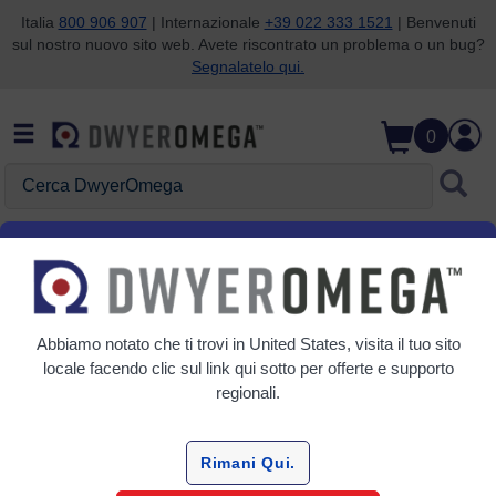
Italia
800 906 907
| Internazionale
+39 022 333 1521
| Benvenuti
sul nostro nuovo sito web. Avete riscontrato un problema o un bug?
Salta alla ricerca
Salta al contenuto principale
Salta alla navigazione
Segnalatelo qui.
0
Cerca DwyerOmega
Home
Food Thermocouple
Food Thermocouple
Abbiamo notato che ti trovi in
United States
, visita il tuo sito
locale facendo clic sul link qui sotto per offerte e supporto
Prodotti
Manuali
Articoli
regionali.
Griglia
Tabella
Rimani Qui.