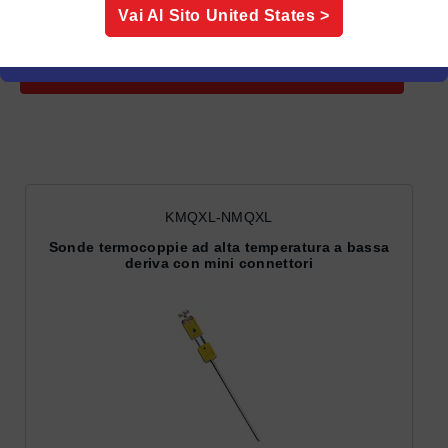
Ordina
Vai Al Sito
United States
>
Per:
Affina
KMQXL-NMQXL
Sonde termocoppie ad alta temperatura a bassa
deriva con mini connettori