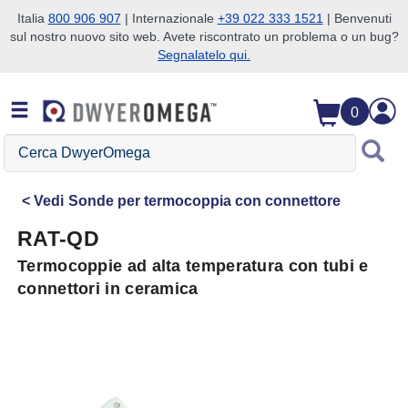
Italia
800 906 907
| Internazionale
+39 022 333 1521
| Benvenuti
sul nostro nuovo sito web. Avete riscontrato un problema o un bug?
Salta alla ricerca
Salta al contenuto principale
Salta alla navigazione
Segnalatelo qui.
0
Cerca
DwyerOmega
Vedi
Sonde per termocoppia con connettore
RAT-QD
Termocoppie ad alta temperatura con tubi e
connettori in ceramica