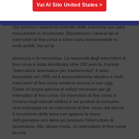
La mancanza di un finecorsa sul bordo del nastro per
Vai Al Sito
United States
>
arrestare il processo potrebbe causare danni al prodotto
e alle attrezzature o rappresentare un rischio per la
sicurezza dell'operatore e dell'impianto. Questo è il rischio
che corrono i sistemi di controllo delle macchine con parti
meccaniche in movimento. Discuteremo i diversi tipi di
interruttori di fine corsa e il loro ruolo fondamentale in
molti ambiti, tra cui la
sicurezza e la meccanica. La necessità degli interruttori di
fine corsa è stata identificata oltre 100 anni fa. Il primo
"interruttore automatico per trasformatori" è stato
brevettato nel 1906 ed è essenzialmente identico a molti
interruttori di fine corsa moderni ancora in uso oggi.
Esiste un'ampia gamma di utilizzi necessari per gli
interruttori di fine corsa. Gli interruttori di fine corsa si
trovano negli utensili elettrici e nei prodotti di consumo.
Una motosega ha un interruttore di fine corsa che blocca
il movimento della lama non appena la mano
dell'operatore non tiene più premuto l'interruttore di
accensione. Allo stesso modo, un interruttore di fine corsa
su una