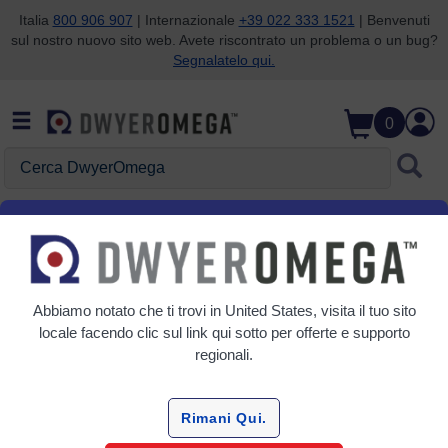
Italia
800 906 907
| Internazionale
+39 022 333 1521
| Benvenuti
sul nostro nuovo sito web. Avete riscontrato un problema o un bug?
Salta alla ricerca
Salta al contenuto principale
Salta alla navigazione
Segnalatelo qui.
0
Cerca DwyerOmega
Come programmare un
interruttore per il Reset
manuale
Abbiamo notato che ti trovi in
United States
, visita il tuo sito
locale facendo clic sul link qui sotto per offerte e supporto
regionali.
Diverse applicazioni richiedono
Rimani Qui.
interruttori a ripristino manuale, ovvero