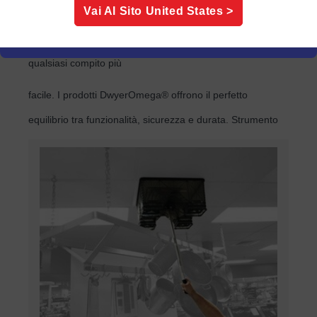
Vai Al Sito
United States
>
faticoso quanto gratificante. Fortunatamente, avere gli
strumenti giusti per svolgere il lavoro può rendere
qualsiasi compito più
facile. I prodotti DwyerOmega® offrono il perfetto
equilibrio tra funzionalità, sicurezza e durata. Strumento