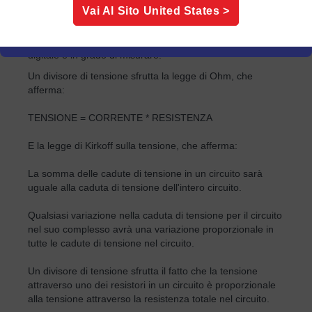
Vai Al Sito
United States
>
analogico o digitale di un dispositivo di misurazione, un
divisore di tensione può abbassare la tensione del
segnale di ingresso al livello che l'ingresso analogico o
digitale è in grado di misurare.
Un divisore di tensione sfrutta la legge di Ohm, che
afferma:
TENSIONE = CORRENTE * RESISTENZA
E la legge di Kirkoff sulla tensione, che afferma:
La somma delle cadute di tensione in un circuito sarà
uguale alla caduta di tensione dell'intero circuito.
Qualsiasi variazione nella caduta di tensione per il circuito
nel suo complesso avrà una variazione proporzionale in
tutte le cadute di tensione nel circuito.
Un divisore di tensione sfrutta il fatto che la tensione
attraverso uno dei resistori in un circuito è proporzionale
alla tensione attraverso la resistenza totale nel circuito.