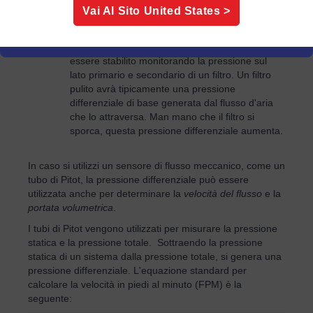
Vai Al Sito
United States
>
Una di queste applicazioni consiste nel
determinare se un filtro nel sistema deve essere
pulito o sostituito. Lo stato di salute del filtro può
essere stabilito monitorando la pressione sul
lato primario e secondario di un filtro. Un filtro
pulito avrà tipicamente una pressione
differenziale di base generata dal flusso d'aria
che lo attraversa. Man mano che il filtro si
sporca, questa pressione differenziale aumenta.
In caso si utilizzi un sensore di flusso meccanico, come un
tubo di Pitot, la pressione differenziale può essere
utilizzata anche per determinare la
velocità del flusso
e la
portata volumetrica
.
I tubi di Pitot vengono utilizzati per misurare la pressione
statica e la pressione totale. Sottraendo la pressione
statica di un sistema dalla pressione totale, si genera una
pressione differenziale. L'equazione standard per
calcolare la velocità in piedi al minuto (FPM) è la
seguente: