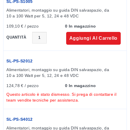
criterio A
SL-PS-S1005
Immunità EMS modelli 40, 60 e 100 W:
Conformità a
Alimentatori, montaggio su guida DIN salvaspazio, da 
EN61000-4-2, 3, 4, 5, 6, 8, 11, EN50204, EN55024,
10 a 100 Watt per 5, 12, 24 e 48 VDC
EN61000-6-2, EN61204-3, livello industria pesante,
109,10 € / pezzo
0 In magazzino
criterio A
QUANTITÀ
Aggiungi Al Carrello
SL-PS-S2012
Alimentatori, montaggio su guida DIN salvaspazio, da 
10 a 100 Watt per 5, 12, 24 e 48 VDC
124,78 € / pezzo
0 In magazzino
Questo articolo è stato dismesso. Si prega di contattare il
team vendite tecniche per assistenza.
SL-PS-S4012
Alimentatori, montaggio su guida DIN salvaspazio, da 