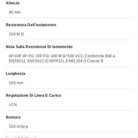
Altezza
90 mm
Resistenza Dell'isolamento
100 M Ω
Nota Sulla Resistenza Di Isolamento
I/P-O/P, I/P-FG, O/P-FG: 100 M Ω/ 500 VCC Conformità EMI a
EN55011, EN55022 (CISPR22), EN61204-3 Classe B
Lunghezza
100 mm
Regolazione Di Linea E Carico
±1%
Rumore
150 mVp-p