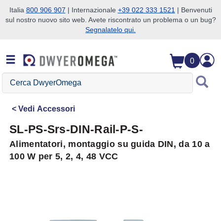
Italia
800 906 907
| Internazionale
+39 022 333 1521
| Benvenuti
sul nostro nuovo sito web. Avete riscontrato un problema o un bug?
Salta alla ricerca
Salta al contenuto principale
Salta alla navigazione
Segnalatelo qui.
0
Cerca
DwyerOmega
Vedi
Accessori
SL-PS-Srs-DIN-Rail-P-S-
Alimentatori, montaggio su guida DIN, da 10 a
100 W per 5, 2, 4, 48 VCC