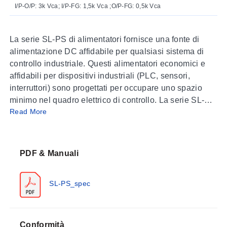
I/P-O/P: 3k Vca; I/P-FG: 1,5k Vca ;O/P-FG: 0,5k Vca
La serie SL-PS di alimentatori fornisce una fonte di
alimentazione DC affidabile per qualsiasi sistema di
controllo industriale. Questi alimentatori economici e
affidabili per dispositivi industriali (PLC, sensori,
interruttori) sono progettati per occupare uno spazio
minimo nel quadro elettrico di controllo. La serie SL-PS
Read More
offre protezione da cortocircuito, sovraccarico e
sovratensione. Questi alimentatori di alta qualità hanno
superato un test di burn-in al 100% a pieno carico, sono
certificati UL/CUL e marcati CE e conformi alla classe 2
PDF & Manuali
NEC.
SL-PS_spec
SPECIFICHE
Temperatura di esercizio:
-20 a 70°C (-4 a 158°F)
Umidità di esercizio:
20 a 90% UR senza condensa
Dimensioni:
90 H x 100 mm P (3,564 x 3,94")
Conformità