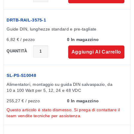
SL-PS-S1024:
105%, 27,6 a 32,4V
SL-PS-S2024:
105 a 160%, 27,6 a 32,4V
DRTB-RAIL-3575-1
SL-PS-S4024, SL-PS-S6024 e SL-PS-S10024:
105 a
150%, 31,2 a 36V
Guide DIN, lunghezze standard e pre-tagliate
Efficienza:
84 a 88%
6,82 € / pezzo
0 In magazzino
Standard di sicurezza: UL508, EN60950-1* approvato,
conforme a NEC Classe 2/LPS
QUANTITÀ
Aggiungi Al Carrello
Tensione di isolamento:
I/P-O/P:
3k Vac; I/P-FG: 1,5k Vac
O/P-FG:
0,5k Vac
SL-PS-S10048
Resistenza di isolamento:
Alimentatori, montaggio su guida DIN salvaspazio, da 
I/P-O/P, I/P-FG, O/P-FG:
100 MΩ / 500 Vdc Conformità
10 a 100 Watt per 5, 12, 24 e 48 VDC
EMI a EN55011, EN55022 (CISPR22), EN61204-3
Classe B
255,27 € / pezzo
0 In magazzino
Corrente armonica:
Conformità a EN61000-3-2,-3
Questo articolo è stato dismesso. Si prega di contattare il
Immunità EMS modelli 10 e 20 W:
Conformità a
team vendite tecniche per assistenza.
EN61000-4-2, 3, 4, 5, 6, 8, 11, EN50204, EN55024,
EN61000-6-1, EN61204-3, livello industria leggera,