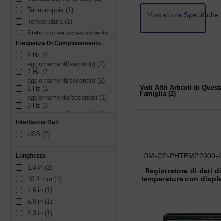
Termocoppia (1)
Visualizza Specifiche
Temperatura (1)
Stato motore acceso/spento 
(1)
Frequenza Di Campionamento
Monossido di carbonio (1)
4 Hz (4 
pH/ORP/ISE (1)
aggiornamenti/secondo) (2)
2 Hz (2 
aggiornamenti/secondo) (2)
Vedi Altri Articoli di Quest
1 Hz (1 
Famiglia (2)
aggiornamento/secondo) (1)
3 Hz (3 
aggiornamenti/secondo) (1)
10 Hz (10 
Interfaccia Dati
aggiornamenti/secondo) (1)
USB (7)
OM-CP-PHTEMP2000-L
Lunghezza
1.4 in (2)
Registratore di dati d
temperatura con displ
10.4 mm (1)
1.6 in (1)
4.9 in (1)
3.3 in (1)