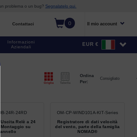
o un problema o un bug?
Segnalatelo qui.
0
Il mio account
Contattaci
Informazioni
EUR €
Aziendali
Ordina
Per:
Griglia
Tabella
B-24R-24RD
OM-CP-WIND101A-KIT-Series
Uscita Relè a 24
Registratore di dati velocità
- Montaggio su
del vento, parte della famiglia
annello
NOMAD®