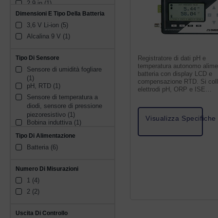
2.9 in (1)
Dimensioni E Tipo Della Batteria
3,6 V Li-ion (5)
Alcalina 9 V (1)
Tipo Di Sensore
Registratore di dati pH e
temperatura autonomo alime
Sensore di umidità fogliare 
batteria con display LCD e
(1)
compensazione RTD. Si col
pH, RTD (1)
elettrodi pH, ORP e ISE
Sensore di temperatura a 
comunemente utilizzati.
diodi, sensore di pressione 
piezoresistivo (1)
Visualizza Specifiche
Bobina induttiva (1)
Anemometro a 3 coppe (1)
Tipo Di Alimentazione
Rilevatore di CO (1)
Batteria (6)
Numero Di Misurazioni
1 (4)
2 (2)
Uscita Di Controllo