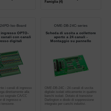
Famiglia (4)
24PD-Iso-Board
OME-DB-24C-series
 ingresso OPTO-
Scheda di uscita a collettore
4 canali con canali
aperto a 24 canali -
resso digitali
Montaggio su pannello
te i canali di ingresso
OME-DB-24C - 24 canali di uscita
llega direttamente alla
digitale isolati otticamente in quattro
sso segnale CA/CC
banchi isolati. Dotato di transistor
fer di ingresso e
Darlington e diodo di soppressione
 tensione.
integrato per carichi induttivi.