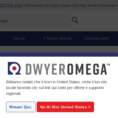
022 333 1521
| Benvenuti sul nostro nuovo sito web. Avete riscontrat
ga
Servizi
I Nostri Marchi
Configurabili
 dati speciali
ti speciali
Abbiamo notato che ti trovi in
United States
, visita il tuo sito
locale facendo clic sul link qui sotto per offerte e supporto
regionali.
OM-CP-MOTOR101A-Series
OME-D
 per
Sistema di registrazione dati
Scheda di 
Rimani Qui.
Vai Al Sito
United States
>
ico a 8
On/Off per macchinari
Canali 
ali
P