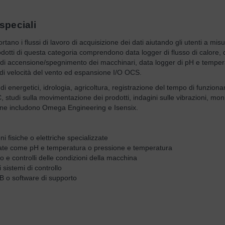
 speciali
tano i flussi di lavoro di acquisizione dei dati aiutando gli utenti a mis
dotti di questa categoria comprendono data logger di flusso di calore, d
r di accensione/spegnimento dei macchinari, data logger di pH e temper
r di velocità del vento ed espansione I/O OCS.
di energetici, idrologia, agricoltura, registrazione del tempo di funzion
 studi sulla movimentazione dei prodotti, indagini sulle vibrazioni, mon
igine includono Omega Engineering e Isensix.
i fisiche o elettriche specializzate
late come pH e temperatura o pressione e temperatura
 e controlli delle condizioni della macchina
 sistemi di controllo
SB o software di supporto