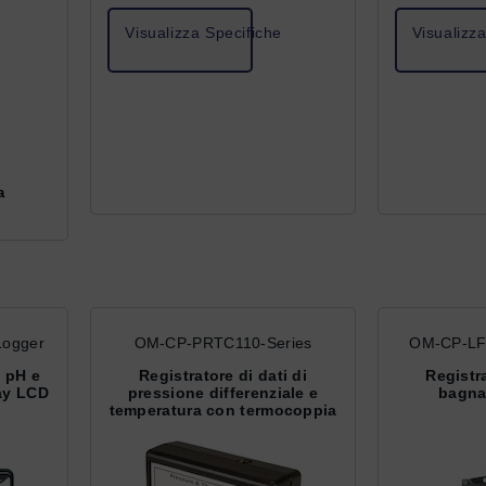
Visualizza Specifiche
Visualizz
a
ogger
OM-CP-PRTC110-Series
OM-CP-LF
i pH e
Registratore di dati di
Registra
ay LCD
pressione differenziale e
bagnat
temperatura con termocoppia