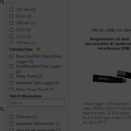
132 mm (2)
0.6 in (2)
130 mm (1)
0.8 in (1)
OM-EL-USB-CO-Ser
1.5 in (1)
Registratori di dati
210 mm (1)
monossido di carbon
interfaccia USB
CategoryType
1.25 in (1)
Benchtop/Wall Mount Data 
8.7 mm (1)
Logger (3)
Pen/Miniature Data Logger 
(2)
Relay Board (2)
Handheld Data Logger (1)
Relay Driver Board (1)
Tipo Di Misurazione
I data logger USB autonomi 
serie OM-EL-USB-CO misur
memorizzano 32.510 letture
Tensione (1)
da 0 a 1000 ppm o da 0 a 3
da -10 a 40 °C.
pressione differenziale (1)
Velocità del vento mph (1)