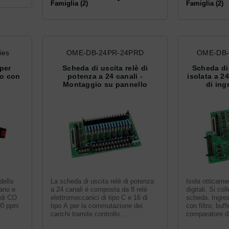
Famiglia (2)
Famiglia (2)
ies
OME-DB-24PR-24PRD
OME-DB-
 per
Scheda di uscita relè di
Scheda di
io con
potenza a 24 canali -
isolata a 2
Montaggio su pannello
di ing
della
La scheda di uscita relè di potenza
Isola otticamen
ano e
a 24 canali è composta da 8 relè
digitali. Si co
 di CO
elettromeccanici di tipo C e 16 di
scheda. Ingre
00 ppm
tipo A per la commutazione dei
con filtro, buf
carichi tramite controllo
comparatore di
programmato.