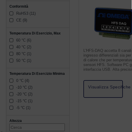
Conformità
RoHS3 (11)
CE (9)
Temperatura Di Esercizio, Max
60 °C (6)
40 °C (2)
L'HFS-DAQ accetta 8 canali
80 °C (1)
ingresso differenziali sia per
di calore che per temperatur
50 °C (1)
sensori HFS. Software PC gr
interfaccia USB. Alta precis
Temperatura Di Esercizio Minima
0 °C (4)
Visualizza Specifiche
-10 °C (2)
-20 °C (2)
-15 °C (1)
-5 °C (1)
Altezza