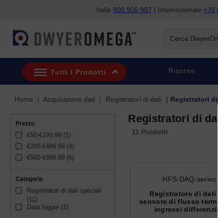
Italia
800 906 907
| Internazionale
+39 
Salta alla ricerca
Salta al contenuto principale
Salta alla navigazione
Cerca DwyerOme
Risorse
Tutti I Prodotti
Home
Acquisizione dati
Registratori di dati
Registratori di
Registratori di da
Prezzo
11 Prodotti
€50-€199.99 (1)
€200-€499.99 (4)
€500-€999.99 (6)
HFS-DAQ-series
Categoria
Registratori di dati speciali 
Registratore di dati
(11)
sensore di flusso term
Data logger (1)
ingressi differenzi