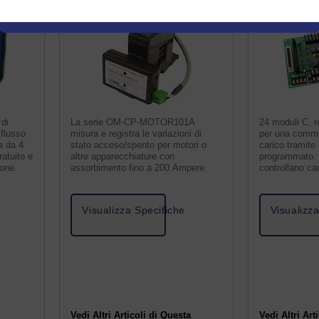
 di
La serie OM-CP-MOTOR101A
24 moduli C, r
 flusso
misura e registra le variazioni di
per una commut
a da 4
stato acceso/spento per motori o
carico tramite 
atuito e
altre apparecchiature con
programmato. I
ione.
assorbimento fino a 200 Ampere.
controllano ca
1 A/24 Vcc.
Visualizza Specifiche
Visualizz
Vedi Altri Articoli di Questa
Vedi Altri Art