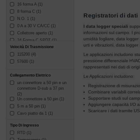
16 forma A (1)
8 forma C (1)
Registratori di dati
N.O. 1 (1)
0 A a 30 V CA/CC (1)
I data logger speciali
suppor
informazioni sul campo. I pro
Collettore aperto (1)
umidità fogliare, data logge
24 Forma C SPDT (1)
urti e vibrazioni, data logge
Velocità Di Trasmissione
115200 (4)
Le applicazioni includono stu
pressione differenziale HVAC,
57600 (1)
rappresentati nei dati di or
Collegamento Elettrico
Le Applicazioni includono:
un connettore a 50 pin e un 
Registrazione di misurazion
connettore D-sub a 37 pin 
Combinare variabili corre
(2)
Supportare studi sul campo
Un connettore a 50 pin (1)
Aggiungere capacità I/O ai
5 m a 50 pin (1)
Scaricare i dati tramite U
Cavo piatto da 1 (1)
Tipo Di Ingresso
RTD (1)
Termocoppia (1)