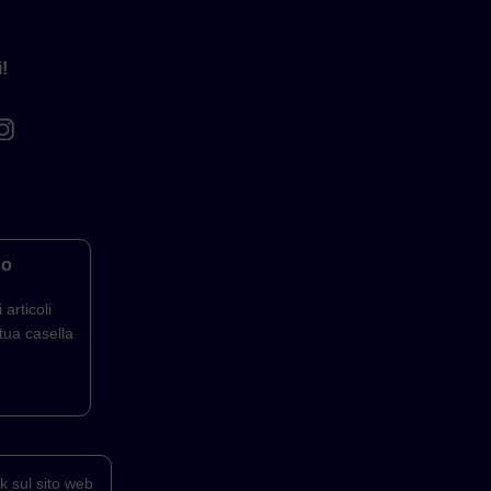
!
co
 articoli
tua casella
k sul sito web