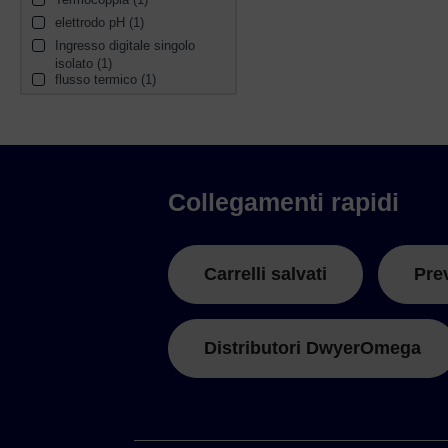
elettrodo pH (1)
Ingresso digitale singolo 
isolato (1)
flusso termico (1)
Collegamenti rapidi
Carrelli salvati
Pre
Distributori DwyerOmega