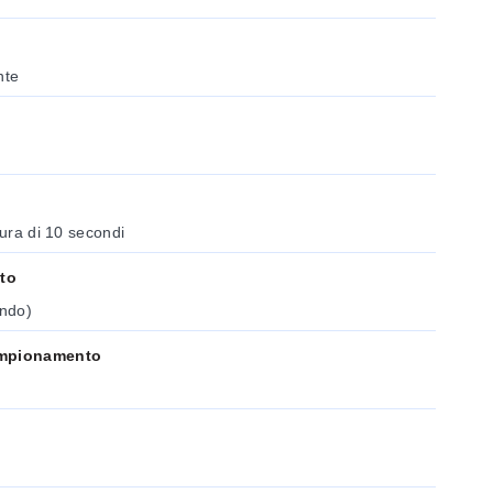
nte
tura di 10 secondi
to
ndo)
ampionamento