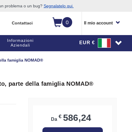
o un problema o un bug?
Segnalatelo qui.
0
Il mio account
Contattaci
Informazioni
EUR €
Aziendali
 della famiglia NOMAD®
ento, parte della famiglia NOMAD®
586,24
€
Da