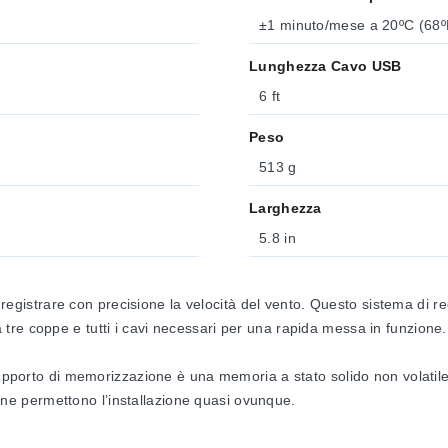
±1 minuto/mese a 20ºC (68ºF
Lunghezza Cavo USB
6 ft
Peso
513 g
Larghezza
5.8 in
strare con precisione la velocità del vento. Questo sistema di regi
re coppe e tutti i cavi necessari per una rapida messa in funzione.
 supporto di memorizzazione è una memoria a stato solido non volatil
vi ne permettono l’installazione quasi ovunque.