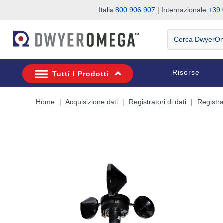
Italia
800 906 907
| Internazionale
+39 
Salta alla ricerca
Salta al contenuto principale
Salta alla navigazione
Cerca
DwyerOmega
Risorse
Tutti I Prodotti
Home
Acquisizione dati
Registratori di dati
Registrat