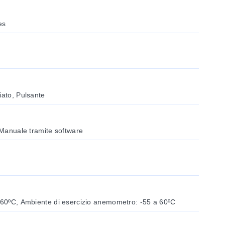
es
iato, Pulsante
, Manuale tramite software
a 60ºC, Ambiente di esercizio anemometro: -55 a 60ºC