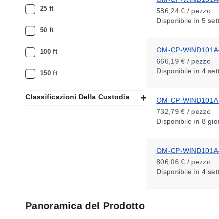
25 ft
586,24 € / pezzo
Disponibile
in 5 se
50 ft
OM-CP-WIND101A-
100 ft
666,19 € / pezzo
Disponibile
in 4 se
150 ft
Classificazioni Della Custodia
OM-CP-WIND101A-
732,79 € / pezzo
Disponibile
in 8 gio
OM-CP-WIND101A-
806,06 € / pezzo
Disponibile
in 4 se
Panoramica del Prodotto