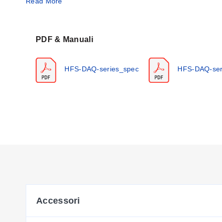
Read More
grafici in tempo reale dei segnali di misura.
PDF & Manuali
HFS-DAQ-series_spec
HFS-DAQ-ser
Accessori