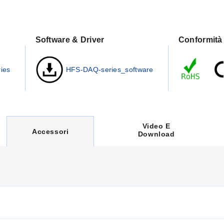
Software & Driver
Conformità
ies
HFS-DAQ-series_software
Video E
C
Accessori
Download
U
R
R