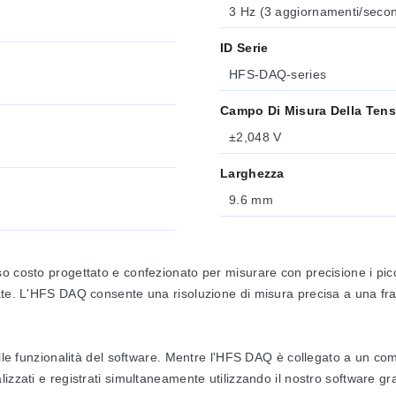
3 Hz (3 aggiornamenti/seco
ID Serie
HFS-DAQ-series
Campo Di Misura Della Ten
±2,048 V
Larghezza
9.6 mm
 costo progettato e confezionato per misurare con precisione i picco
te. L'HFS DAQ consente una risoluzione di misura precisa a una fraz
elle funzionalità del software. Mentre l'HFS DAQ è collegato a un com
zzati e registrati simultaneamente utilizzando il nostro software gra