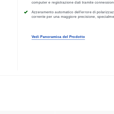
computer e registrazione dati tramite connessio
USB.
Azzeramento automatico dell’errore di polarizzaz
corrente per una maggiore precisione, specialm
durante l’uso di sensori ad alta impedenza.
Vedi Panoramica del Prodotto