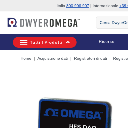
Italia
800 906 907
| Internazionale
+39 
Salta alla ricerca
Salta al contenuto principale
Salta alla navigazione
Cerca
DwyerOmega
Risorse
Tutti I Prodotti
Home
Acquisizione dati
Registratori di dati
Registrat