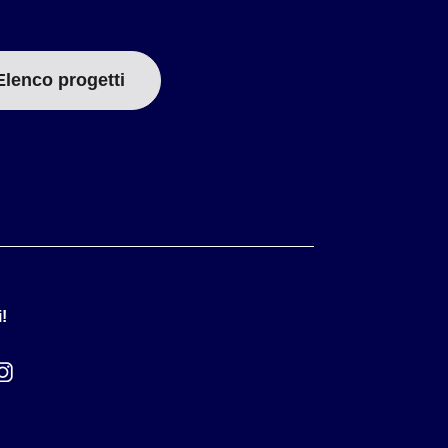
Elenco progetti
!