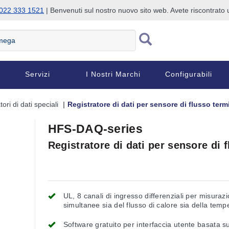
022 333 1521
| Benvenuti sul nostro nuovo sito web. Avete riscontrat
Servizi
I Nostri Marchi
Configurabili
ori di dati speciali
Registratore di dati per sensore di flusso termi
HFS-DAQ-series
Registratore di dati per sensore di f
UL, 8 canali di ingresso differenziali per misurazi
simultanee sia del flusso di calore sia della temp
da 4 sensori HFS.
Software gratuito per interfaccia utente basata s