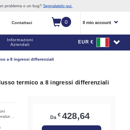
o un problema o un bug?
Segnalatelo qui.
0
Il mio account
Contattaci
Informazioni
EUR €
Aziendali
co a 8 ingressi differenziali
lusso termico a 8 ingressi differenziali
oni
428,64
€
eratura
Da
u