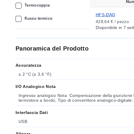
Num
Termocoppia
HFS-DAQ
flusso termico
428,64 € / pezzo
Disponibile
in 7 se
Panoramica del Prodotto
Accuratezza
± 2 °C (± 3,6 °F)
I/O Analogico Nota
Ingresso analogico Nota: Compensazione della giunzione fr
termistore a bordo, Tipo di convertitore analogico-digitale
Interfaccia Dati
USB
Altezza