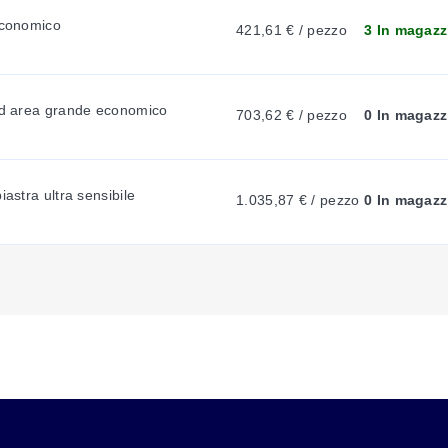
economico
421,61 € / pezzo
3 In magazz
E
 ad area grande economico
N
703,62 € / pezzo
0 In magazz
T
iastra ultra sensibile
1.035,87 € / pezzo
0 In magazz
T
A
B
: