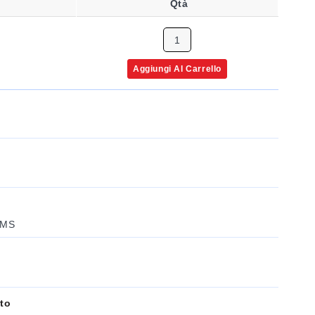
Qtà
Aggiungi Al Carrello
RMS
to