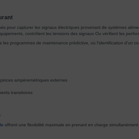
urant
isés pour capturer les signaux électriques provenant de systèmes aliment
es équipements, contrôlent les tensions des signaux Ou vérifient les per
ns les programmes de maintenance prédictive, où l'identification d'un 
de pinces ampèremétriques externes
ents transitoires
s
le
offrent une flexibilité maximale en prenant en charge simultanément