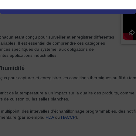
trer automatiquement les mesures au fil du temps, ce qui les
e.
chacun étant conçu pour surveiller et enregistrer différentes
riables. Il est essentiel de comprendre ces catégories
gences spécifiques du système, aux obligations de
tes applications industrielles.
'humidité
us pour capturer et enregistrer les conditions thermiques au fil du te
strict de la température a un impact sur la qualité des produits, comme 
urs de cuisson ou les salles blanches.
multipoint, des intervalles d'échantillonnage programmables, des notifi
lementaire (par exemple,
FDA
ou
HACCP
).