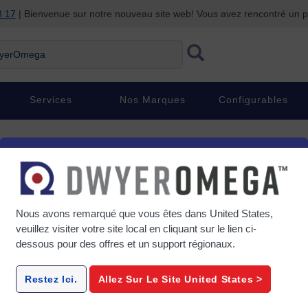
8 17
| Bienvenue sur notre nouveau site web! Vous avez rencontré un
rOmega
Services
Nos Marques
Configurables
rs de données ?
 précises des conditions de processus sont essentielles pour garantir la
Nous avons remarqué que vous êtes dans
United States
,
veuillez visiter votre site local en cliquant sur le lien ci-
 cuisson, de surveiller la pression dans un système
dessous pour des offres et un support régionaux.
plication CVC, il est essentiel de disposer de données
urs coûteuses.
Restez Ici.
Allez Sur Le Site
United States
>
-us/daq-and-management/c/data-logger">
Les enregistreurs