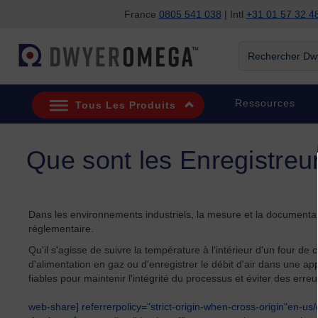
France
0805 541 038
| Intl
+31 01 57 32 4
Passer à la recherche
Passer au contenu principal
Passer à la navigation
Rechercher Dwye
Ressources
Tous Les Produits
Que sont les Enregistreu
Dans les environnements industriels, la mesure et la documentation
réglementaire.
Qu'il s'agisse de suivre la température à l'intérieur d'un four de
d'alimentation en gaz ou d'enregistrer le débit d'air dans une ap
fiables pour maintenir l'intégrité du processus et éviter des erre
web-share] referrerpolicy="strict-origin-when-cross-origin"en