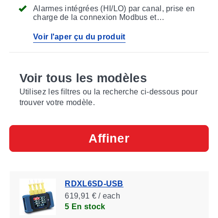
gratuit à télécharger
Alarmes intégrées (HI/LO) par canal, prise en
charge de la connexion Modbus et
fonctionnement sur batterie interne ou
adaptateur secteur
Voir l'aper çu du produit
Voir tous les modèles
Utilisez les filtres ou la recherche ci-dessous pour
trouver votre modèle.
Affiner
RDXL6SD-USB
619,91 € / each
5 En stock