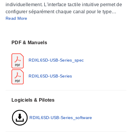
individuellement. L'interface tactile intuitive permet de
configurer séparément chaque canal pour le type
Read More
d'entrée, les calculs, les alarmes et les options
d'affichage. Les six canaux peuvent être affichés et
enregistrés simultanément ou individuellement. Les
données peuvent être enregistrées à une fréquence
PDF & Manuels
pouvant atteindre une fois par seconde et sont stockées
sur la carte SD de 4 Go fournie dans un format
RDXL6SD-USB-Series_spec
compatible avec Excel.
RDXL6SD-USB-Series
Logiciels & Pilotes
RDXL6SD-USB-Series_software