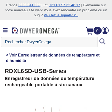
France
0805 541 038
| Intl
+31 01 57 32 48 17
| Bienvenue sur
notre nouveau site web! Vous avez rencontré un problème ou un
Passer à la recherche
Passer au contenu principal
Passer à la navigation
bug ?
Veuillez le signaler ici.
0
Rechercher
DwyerOmega
Voir
Enregistreur de données de température et
d'humidité
RDXL6SD-USB-Series
Enregistreur de données de température
rechargeable portable à six canaux