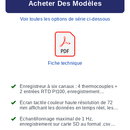
Acheter Des Modèles
Voir toutes les options de série ci-dessous
Fiche technique
Enregistreur à six canaux : 4 thermocouples +
2 entrées RTD Pt100, enregistrement
simultané ou individuel de tous les canaux
Écran tactile couleur haute résolution de 72
mm affichant les données en temps réel, les
graphiques et les statistiques sur l'appareil
portable
Échantillonnage maximal de 1 Hz,
enregistrement sur carte SD au format .csv
compatible Excel, interface USB avec logiciel