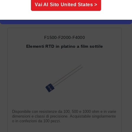
Vai Al Sito
United States
>
Sensori ed elementi a filo
RTD
F1500-F2000-F4000
Elementi RTD in platino a film sottile
Disponibile con resistenze da 100, 500 e 1000 ohm e in varie
dimensioni e classi di precisione. Acquistabile singolarmente
o in confezioni da 100 pezzi.