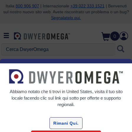
Italia
800 906 907
| Internazionale
+39 022 333 1521
| Benvenuti
sul nostro nuovo sito web. Avete riscontrato un problema o un bug?
Salta alla ricerca
Salta al contenuto principale
Salta alla navigazione
Segnalatelo qui.
0
Cerca DwyerOmega
Home
Temperatura
RTD
Sensori ed elementi a filo RTD
Abbiamo notato che ti trovi in
United States
, visita il tuo sito
Griglia
Tabella
locale facendo clic sul link qui sotto per offerte e supporto
regionali.
Ordina
Per:
Rimani Qui.
Affina