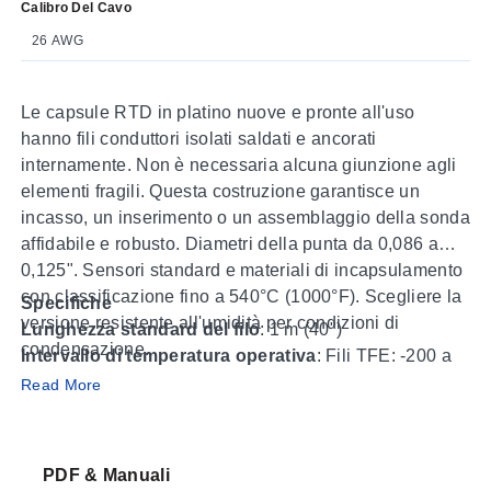
Calibro Del Cavo
26 AWG
Le capsule RTD in platino nuove e pronte all'uso
hanno fili conduttori isolati saldati e ancorati
internamente. Non è necessaria alcuna giunzione agli
elementi fragili. Questa costruzione garantisce un
incasso, un inserimento o un assemblaggio della sonda
affidabile e robusto. Diametri della punta da 0,086 a
0,125". Sensori standard e materiali di incapsulamento
con classificazione fino a 540°C (1000°F). Scegliere la
Specifiche
versione resistente all'umidità per condizioni di
Lunghezza standard del filo
: 1 m (40")
condensazione.
Intervallo di temperatura operativa
: Fili TFE: -200 a
260°C (-320 a 500°F)
Read More
Fili in poliimmide
: -200 a 350°C (-320 a 660°F)
Fili in fibra di vetro
: -75 a 510°C (-100 a 950°F)
PDF & Manuali