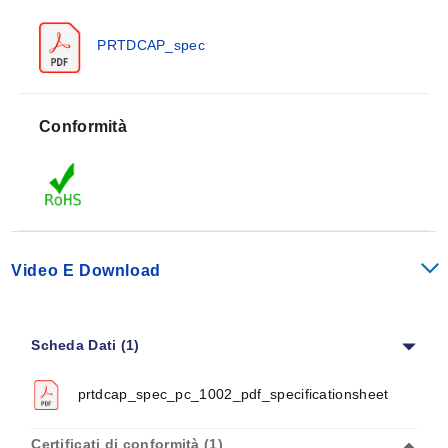
Resistente all'umidità
: -50 a 200°C (-60 a 390°F)
PRTDCAP_spec
Elemento sensibile
: Platino a film sottile di grado
internazionale, a = 0,00385 Ω/Ω/°C secondo IEC 60751
Resistenza al punto di congelamento: 100,00± 0,06Ω o
Conformità
1000,0± 0,6Ω a 0°C
Costante di tempo (acqua a 3'/secondo)
:
Diametro 0,086 = 0,5 secondi
Diametro 0,098 = 0,6 secondi
Diametro 0,125 = 0,8 secondi
Video E Download
Diametro 0,187 = 1,5 secondi
Auto-riscaldamento: superiore a 15 mW/°C
Scheda Dati (1)
Intercambiabilità/Precisione
: Classe A (± 0,15 +
0,002*|t|°C [dove |t| = valore assoluto della temperatura
prtdcap_spec_pc_1002_pdf_specificationsheet
in
°C]) tra -50 e 300°C, Classe B sopra e sotto queste
Certificati di conformità (1)