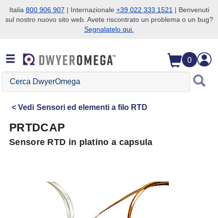
Italia
800 906 907
| Internazionale
+39 022 333 1521
| Benvenuti
sul nostro nuovo sito web. Avete riscontrato un problema o un bug?
Salta alla ricerca
Salta al contenuto principale
Salta alla navigazione
Segnalatelo qui.
0
Cerca
DwyerOmega
Vedi
Sensori ed elementi a filo RTD
PRTDCAP
Sensore RTD in platino a capsula