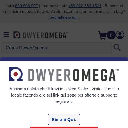
Italia
800 906 907
| Internazionale
+39 022 333 1521
| Benvenuti
sul nostro nuovo sito web. Avete riscontrato un problema o un bug?
Salta alla ricerca
Salta al contenuto principale
Salta alla navigazione
Segnalatelo qui.
0
Cerca DwyerOmega
Home
Load Cell Amplifiers and Signal Conditioners
Load Cell Amplifiers and
Signal Conditioners
Abbiamo notato che ti trovi in
United States
, visita il tuo sito
locale facendo clic sul link qui sotto per offerte e supporto
regionali.
Prodotti
Manuali
Articoli
Rimani Qui.
Griglia
Tabella