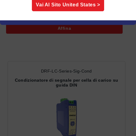
Vai Al Sito
United States
>
Ordina
Per:
Affina
DRF-LC-Series-Sig-Cond
Condizionatore di segnale per cella di carico su
guida DIN